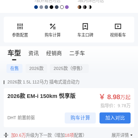
7款外观色可选
3款内饰色可选
参数配置
购车计算
车主口碑
视频看车
车型
资讯
经销商
二手车
在售
2026款
2025款（停售）
2026款 1.5L 112马力 插电式混合动力
2026款 EM-i 150km 悦享版
￥ 8.98
万起
指导价：9.78万
DHT 前置前驱
购车计算
加入对比
加0.6万
升级为下一款（增加
18项
配置）
展开详情