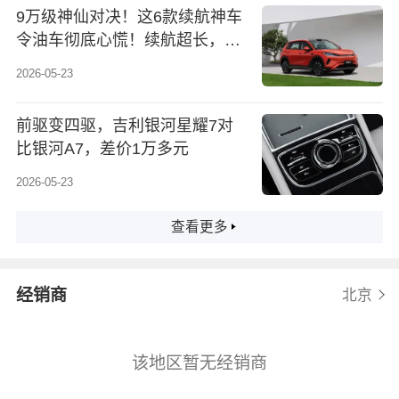
维修手册电路图、汽修资料库、
9万级神仙对决！这6款续航神车
正时资料
令油车彻底心慌！续航超长，价
格亲民，谁才是性价比之王？
2026-05-23
前驱变四驱，吉利银河星耀7对
比银河A7，差价1万多元
2026-05-23
查看更多
经销商
北京
该地区暂无经销商