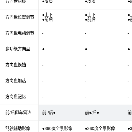
方向盘材质
●皮质
●皮质
●
●上下
●上下
●
方向盘位置调节
●前后
●前后
●
方向盘电动调节
-
-
-
多功能方向盘
●
●
●
方向盘换挡
-
-
-
方向盘加热
-
-
-
方向盘记忆
-
-
-
前/后倒车雷达
前-/后●
前●/后●
前
驾驶辅助影像
●360度全景影像
●360度全景影像
●