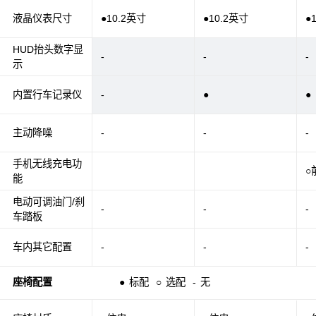
液晶仪表尺寸
●10.2英寸
●10.2英寸
●
HUD抬头数字显
-
-
-
示
内置行车记录仪
-
●
●
主动降噪
-
-
-
手机无线充电功
○
能
电动可调油门/刹
-
-
-
车踏板
车内其它配置
-
-
-
座椅配置
●
标配
○
选配
-
无