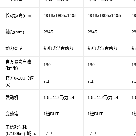
长x宽x高(mm)
4918x1905x1495
4918x1905x1495
4
轴距(mm)
2845
2845
2
动力类型
插电式混合动力
插电式混合动力
插
官方最高车速
190
190
1
(km/h)
官方0-100加速
7.1
7.1
7.
(s)
发动机
1.5L 112马力 L4
1.5L 112马力 L4
1
变速箱
1档DHT
1档DHT
1
工信部油耗
(L/100km)(城市/
--/--/--
--/--/--
--/