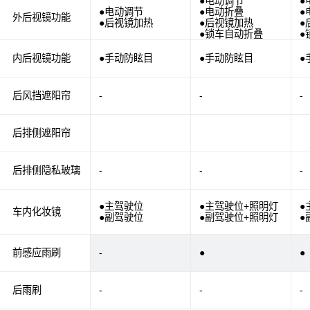
●电动调节
●
●电动调节
●电动折叠
●
外后视镜功能
●后视镜加热
●后视镜加热
●
●锁车自动折叠
●
内后视镜功能
●手动防眩目
●手动防眩目
●
后风挡遮阳帘
-
-
-
后排侧遮阳帘
后排侧隐私玻璃
-
-
-
●主驾驶位
●主驾驶位+照明灯
●
车内化妆镜
●副驾驶位
●副驾驶位+照明灯
●
前感应雨刷
-
●
●
后雨刷
-
-
-