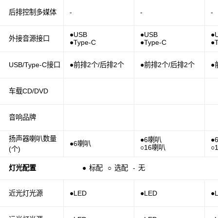
后排控制多媒体
-
-
-
●USB
●USB
●
外接音源接口
●Type-C
●Type-C
●
USB/Type-C接口
●前排2个/后排2个
●前排2个/后排2个
●
车载CD/DVD
音响品牌
扬声器喇叭数量
●6喇叭
●
●6喇叭
○16喇叭
○
(个)
灯光配置
●
标配
○
选配
-
无
近光灯光源
●LED
●LED
●