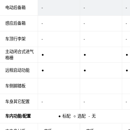
电动后备箱
-
-
-
感应后备箱
-
-
-
车顶行李架
-
-
-
主动闭合式进气
●
●
●
格栅
远程启动功能
●
●
●
车侧脚踏板
车身其它配置
-
-
-
车内功能/配置
●
标配
○
选配
-
无