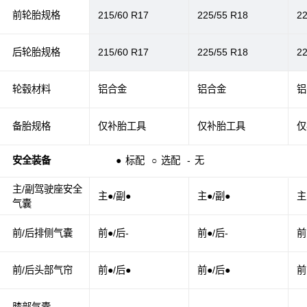
前轮胎规格
215/60 R17
225/55 R18
2
后轮胎规格
215/60 R17
225/55 R18
2
轮毂材料
铝合金
铝合金
铝
备胎规格
仅补胎工具
仅补胎工具
仅
安全装备
●
标配
○
选配
-
无
主/副驾驶座安全
主●/副●
主●/副●
主
气囊
前/后排侧气囊
前●/后-
前●/后-
前
前/后头部气帘
前●/后●
前●/后●
前