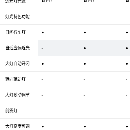
远光灯光源
●LED
●LED
●
灯光特色功能
日间行车灯
●
●
●
自适应远近光
-
●
●
大灯自动开闭
●
●
●
转向辅助灯
-
-
-
大灯随动调节
-
-
-
前雾灯
大灯高度可调
●
●
●