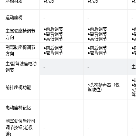
座椅材质
●仿皮
●仿皮
●
运动座椅
-
-
-
●前后调节
●前后调节
●
主驾驶座椅调节
●靠背调节
●靠背调节
●
方向
●高低调节
●高低调节
●
副驾驶座椅调节
●前后调节
●前后调节
●
●靠背调节
●靠背调节
●
方向
主/副驾驶座电动
-
-
主
调节
●
○头枕扬声器（仅
●
前排座椅功能
驾驶位）
○
驾
电动座椅记忆
副驾驶位后排可
调节按钮(老板
-
-
-
键)