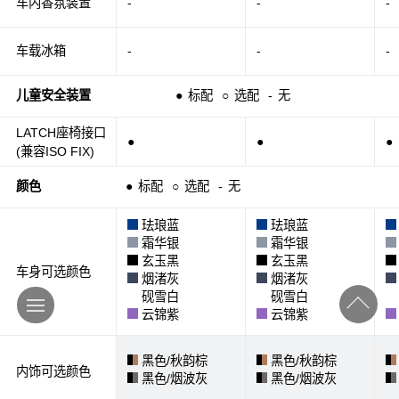
车内香氛装置
-
-
-
车载冰箱
-
-
-
儿童安全装置
●
标配
○
选配
-
无
LATCH座椅接口
●
●
●
(兼容ISO FIX)
颜色
●
标配
○
选配
-
无
珐琅蓝
珐琅蓝
霜华银
霜华银
玄玉黑
玄玉黑
车身可选颜色
烟渚灰
烟渚灰
砚雪白
砚雪白
云锦紫
云锦紫
黑色/秋韵棕
黑色/秋韵棕
内饰可选颜色
黑色/烟波灰
黑色/烟波灰