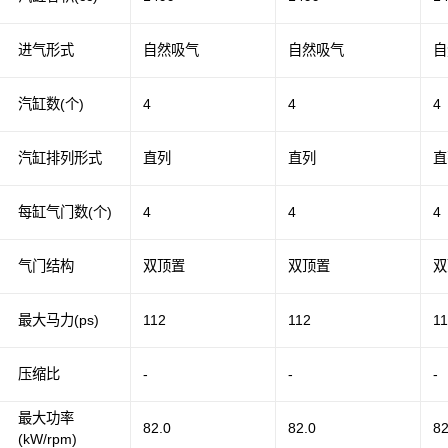
进气形式
自然吸气
自然吸气
自
汽缸数(个)
4
4
4
汽缸排列形式
直列
直列
直
每缸气门数(个)
4
4
4
气门结构
双顶置
双顶置
双
最大马力(ps)
112
112
1
压缩比
-
-
-
最大功率
82.0
82.0
82
(kW/rpm)