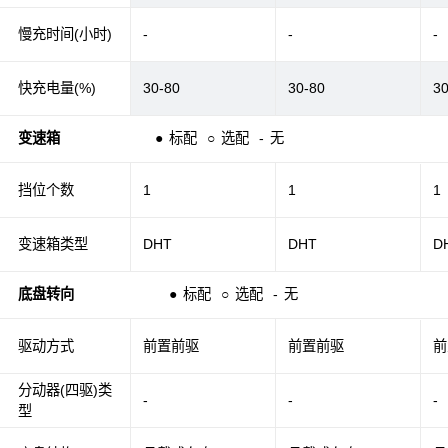
慢充时间(小时)
-
-
-
快充电量(%)
30-80
30-80
3
变速箱
●
标配
○
选配
-
无
挡位个数
1
1
1
变速箱类型
DHT
DHT
D
底盘转向
●
标配
○
选配
-
无
驱动方式
前置前驱
前置前驱
前
分动器(四驱)类
-
-
-
型