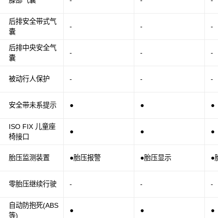
膝部气囊
-
-
-
后排安全带式气
-
-
-
囊
后排中央安全气
-
-
-
囊
被动行人保护
-
-
-
安全带未系提示
●
●
●
ISO FIX 儿童座
●
●
●
椅接口
胎压监测装置
●胎压报警
●胎压显示
●
零胎压继续行驶
-
-
-
自动防抱死(ABS
●
●
●
等)