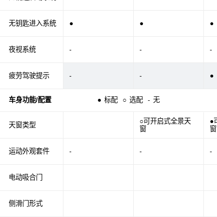
无钥匙进入系统
●
●
●
夜视系统
-
-
-
疲劳驾驶提示
-
-
●
车身功能/配置
●
标配
○
选配
-
无
○可开启式全景天
●
天窗类型
窗
窗
运动外观套件
-
-
-
电动吸合门
侧滑门形式