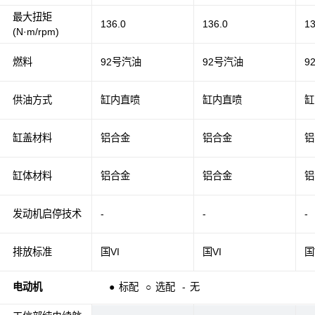
最大扭矩
136.0
136.0
13
(N·m/rpm)
燃料
92号汽油
92号汽油
9
供油方式
缸内直喷
缸内直喷
缸
缸盖材料
铝合金
铝合金
铝
缸体材料
铝合金
铝合金
铝
发动机启停技术
-
-
-
排放标准
国VI
国VI
国
电动机
●
标配
○
选配
-
无