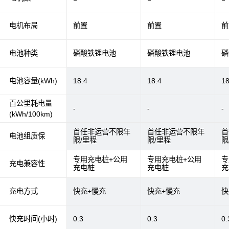
电机布局
前置
前置
前
电池种类
磷酸铁锂电池
磷酸铁锂电池
磷
电池容量(kWh)
18.4
18.4
18
百公里耗电量
-
-
-
(kWh/100km)
首任非运营不限年
首任非运营不限年
首
电池组质保
限/里程
限/里程
限
专用充电桩+公用
专用充电桩+公用
专
充电兼容性
充电桩
充电桩
充
充电方式
快充+慢充
快充+慢充
快
快充时间(小时)
0.3
0.3
0.