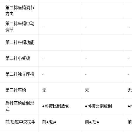
第二排座椅调节
方向
第二排座椅电动
-
-
-
调节
第二排座椅功能
第二排小桌板
-
-
-
第二排独立座椅
-
-
-
第三排座椅
无
无
无
后排座椅放倒形
●可按比例放倒
●可按比例放倒
●
式
前/后座中央扶手
前●/后●
前●/后●
前