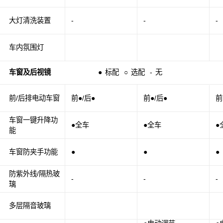
大灯清洗装置
-
-
-
车内氛围灯
车窗及后视镜
●
标配
○
选配
-
无
前/后排电动车窗
前●/后●
前●/后●
前
车窗一键升降功
●全车
●全车
●
能
车窗防夹手功能
●
●
●
防紫外线/隔热玻
-
-
-
璃
多层隔音玻璃