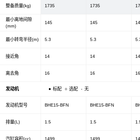
整备质量(kg)
1735
1735
1
最小离地间隙
145
145
1
(mm)
最小转弯半径(m)
5.3
5.3
5.
接近角
14
14
1
离去角
16
16
1
发动机
●
标配
○
选配
-
无
发动机型号
BHE15-BFN
BHE15-BFN
B
排量(L)
1.5
1.5
1.
汽缸容积(cc)
1499
1499
1