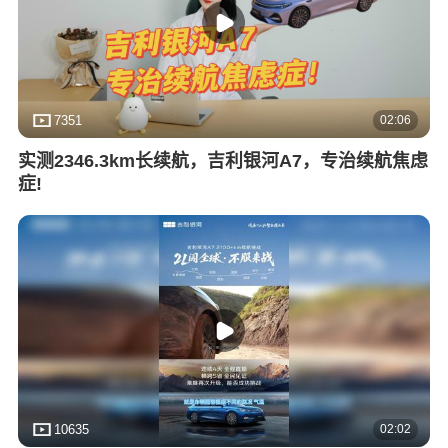
02:06
7351
实测2346.3km长续航，吉利银河A7，专治续航焦虑
症!
02:02
10635