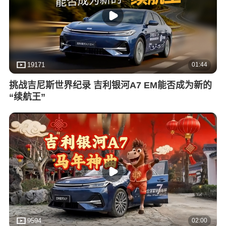
01:44
19171
挑战吉尼斯世界纪录 吉利银河A7 EM能否成为新的
“续航王”
02:00
9594