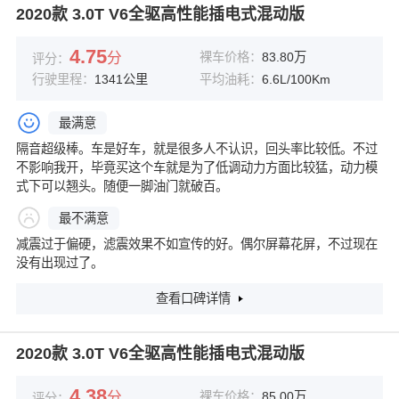
2020款 3.0T V6全驱高性能插电式混动版
4.75
分
裸车价格：
83.80万
评分：
行驶里程：
1341公里
平均油耗：
6.6L/100Km
最满意
隔音超级棒。车是好车，就是很多人不认识，回头率比较低。不过
不影响我开，毕竟买这个车就是为了低调动力方面比较猛，动力模
式下可以翘头。随便一脚油门就破百。
最不满意
减震过于偏硬，滤震效果不如宣传的好。偶尔屏幕花屏，不过现在
没有出现过了。
查看口碑详情
2020款 3.0T V6全驱高性能插电式混动版
4.38
分
裸车价格：
85.00万
评分：