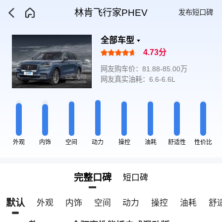
林肯飞行家PHEV
发布短口碑
全部车型
4.73分
网友购车价：81.88-85.00万
网友真实油耗：6.6-6.6L
外观
内饰
空间
动力
操控
油耗
舒适性
性价比
完整口碑
短口碑
默认
外观
内饰
空间
动力
操控
油耗
舒