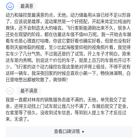
最满意
动力和操控是最满意的点，无他，动力储备用从容已经不足以形容
了，应该说是雄厚，混动果然是一个好搭配，开起来肯定比纯油的
爽快，还不会制造太大的噪音。飞行家新能源刚出来不久，很多人
还处在观望的阶段，都在估量这车值不值80万呢。我一开始去车展
看车也是心理直打咕噜，你说它要好看也确实好看，但是也没有好
看到天崩地裂的程度，至少比起海报里仰视的视角照片看，我觉得
实车少了几分气势。不过我还是约了试驾，开上车子才明白，原来
这车是内秀啊。别说这个价位的车子，就是上百万的车我也开过不
少，飞行家的这个动力操控在我这里绝对评得上极佳，不得不说有
这样一辆车，我深夜回家的时候总喜欢小飙一下，畅快淋漓啊，白
日里啥憋出都被吹散了，爽快啊！
最不满意
我是一直都对林肯的销售服务态度不满的，无他，单凭我交了定
金，还得主动找上门试车就让我几分不满了，车展后就交了定金，
在家里等了很久，没收到试车信息，等到别人提上车了才反应过
来，无语了。
查看口碑详情