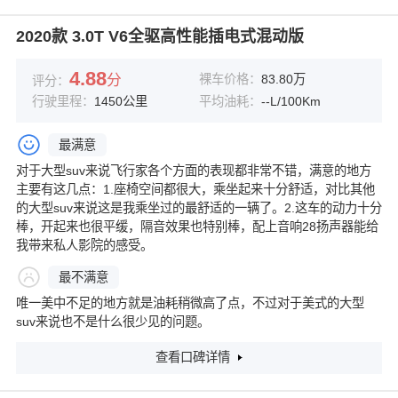
2020款 3.0T V6全驱高性能插电式混动版
4.88
分
裸车价格：
83.80万
评分：
行驶里程：
1450公里
平均油耗：
--L/100Km
最满意
对于大型suv来说飞行家各个方面的表现都非常不错，满意的地方
主要有这几点：1.座椅空间都很大，乘坐起来十分舒适，对比其他
的大型suv来说这是我乘坐过的最舒适的一辆了。2.这车的动力十分
棒，开起来也很平缓，隔音效果也特别棒，配上音响28扬声器能给
我带来私人影院的感受。
最不满意
唯一美中不足的地方就是油耗稍微高了点，不过对于美式的大型
suv来说也不是什么很少见的问题。
查看口碑详情