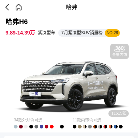
哈弗
哈弗H6
9.89-14.39万
紧凑型车
7月紧凑型SUV销量榜
NO.26
全景内饰
11515张
34款外观色可选
11款内饰色可选