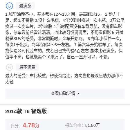
最满意
1.城里油耗不小，基本都在12～13之间，最高到过16。 2.动力十
足，超车不费劲 3.没什么毛病，4年没到时换过一次电瓶，3万公里
换过一次刹车片，2条轮胎 4.当时配置没有车载导航，没有倒车影
像，停车靠前后雷达滴滴，也比较习惯滴滴声，不用看倒影 5.开着
就是SUV的感受，非常颠簸时，全车开始响。 6.每年小保养一次，
每次1千出头，每年保险4～5千左右。 7.第六年开始验车了，每次
找保险公司代验车的，或者自己找代验6百左右 总体比较满意，保
值率不高，也就能卖个10来万了，自己一直开可以，不赖。
最不满意
最大的感受：车比较重，得使劲给油，方向盘也是液压助力那种不
太轻
查看口碑详情
2014款 T6 智逸版
4.78
分
裸车价格：
51.50万
评分：