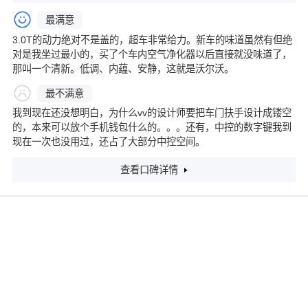
最满意
3.0T的动力绝对不是盖的，超车非常给力。新车的味道虽然有但绝
对是我坐过最小的，买了个车内空气净化器以后直接就没味道了，
那叫一个清新。低调、内蕴、安静，这就是沃尔沃。
最不满意
我到现在还没想明白，为什么vv的设计师要把车门扶手设计成镂空
的，本来可以放个手机钱包什么的。。。还有，中控的数字键我到
现在一次也没用过，还占了大部分中控空间。
查看口碑详情
2014款 T6 智雅版
4.67
分
裸车价格：
51.00万
评分：
行驶里程：
9000公里
平均油耗：
13L/100Km
最满意