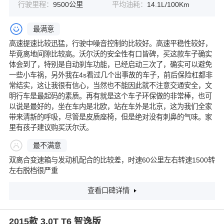
行驶里程：
9500公里
平均油耗：
14.1L/100Km
最满意
高速提速比较迅猛，行驶中噪音控制的比较好。高速平稳性较好，
毕竟离地间隙比较高。沃尔沃的安全性有口皆碑，买这款车子确实
体会到了，特别是自动刹车功能，已经启动三次了，确实可以避免
一些小车祸，另外我在4s看过几个出事故的车子，前后保险杠都非
常结实，这让我很有信心，当然也不能因此就不注意交通安全，文
明行车是最起码的素质。再有就是这个车子环保做的非常棒，也可
以说是最好的，坐在车内是北欧，站在车外是北京，这为我们全家
带来清新的呼吸，尽管是皮质座椅，但是绝对没有刺鼻的气味。家
里有孩子建议购买沃尔沃。
最不满意
双离合变速箱与发动机配合的比较差，时速60公里左右转速1500转
左右脱档很严重
查看口碑详情
2015款 3.0T T6 智逸版