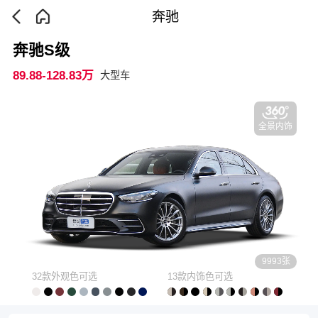
奔驰
奔驰S级
89.88-128.83万
大型车
全景内饰
9993张
32款外观色可选
13款内饰色可选