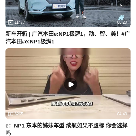
11477
08:20
新车开箱 | 广汽本田e:NP1极湃1，动、智、美！#广
汽本田#e:NP1极湃1
8265
04:43
e：NP1 东本的姊妹车型 续航如果不虚标 你会选择
吗