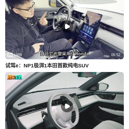
1489
06:52
试驾e：NP1极湃1本田首款纯电SUV