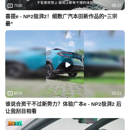
7508
06:37
喜提e - NP2极湃2！细数广汽本田新作品的“三宗
最”
8579
02:51
谁说合资干不过新势力？体验广本e - NP2极湃2 后
让我刮目相看