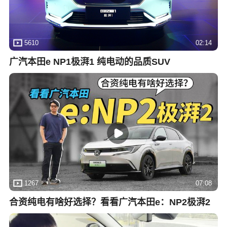
5610
02:14
广汽本田e NP1极湃1 纯电动的品质SUV
1267
07:08
合资纯电有啥好选择？看看广汽本田e：NP2极湃2