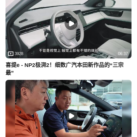
3928
06:37
喜提e - NP2极湃2！细数广汽本田新作品的“三宗
最”