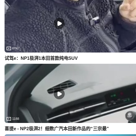
6747
试驾e：NP1极湃1本田首款纯电SUV
1188
喜提e - NP2极湃2！细数广汽本田新作品的“三宗最”