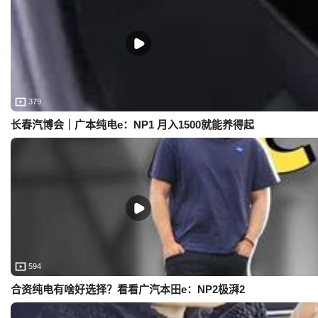
379
长春汽博会｜广本纯电e：NP1 月入1500就能养得起
594
合资纯电有啥好选择？看看广汽本田e：NP2极湃2