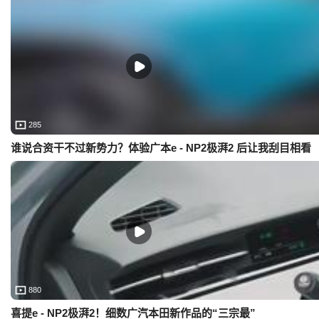
285
谁说合资干不过新势力？体验广本e - NP2极湃2 后让我刮目相看
880
喜提e - NP2极湃2！细数广汽本田新作品的“三宗最”