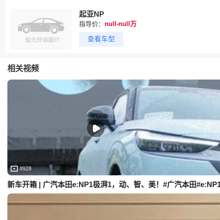
起亚NP
指导价：
null-null万
查看车型
相关视频
8928
新车开箱 | 广汽本田e:NP1极湃1，动、智、美！#广汽本田#e:NP