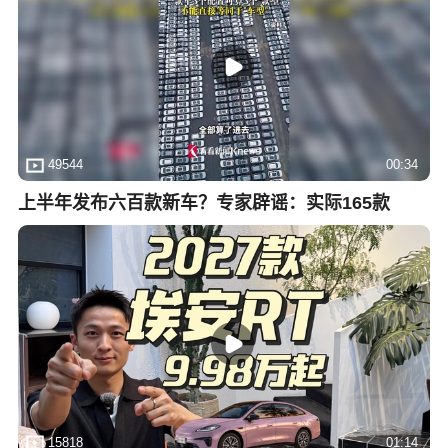
49544
00:34
上半年发布六百款新车？专家辟谣：实际165款
15818
01:14