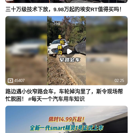
三十万级技术下放，9.98万起的埃安RT值得买吗！
45407
02:25
路边遇小伙窄路会车，车轮掉沟里了，斯令现场帮
忙脱困！ #每天一个汽车用车知识