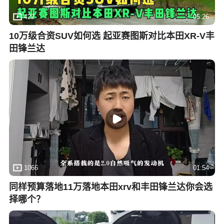
422
05:26
10万级合资SUV如何选 起亚赛图斯对比本田XR-V丰
田锋兰达
1066
01:54
同样预算落地11万落地本田xrv和丰田锋兰达你会选
择哪个？