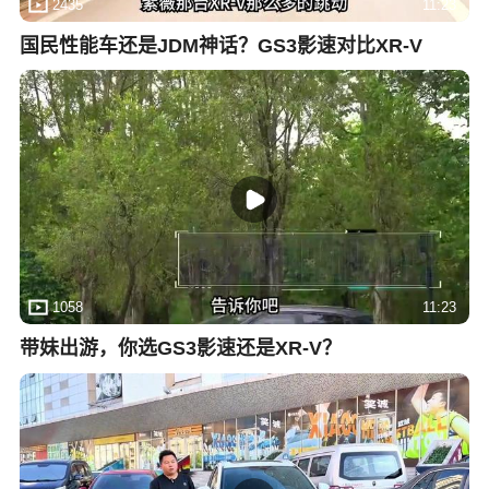
2435
11:23
国民性能车还是JDM神话？GS3影速对比XR-V
1058
11:23
带妹出游，你选GS3影速还是XR-V？