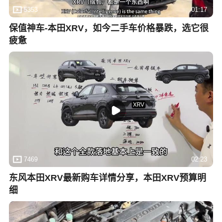
5353
01:17
保值神车-本田XRV，如今二手车价格暴跌，选它很
疲惫
7469
02:23
东风本田XRV最新购车详情分享，本田XRV预算明
细