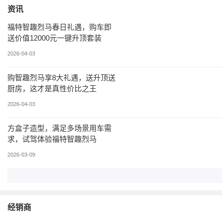
资讯
福特智趣烈马春日礼遇，购车即
送价值12000元一键升顶套装
2026-04-03
购智趣烈马享8大礼遇，送升顶送
厨房，这才是真性价比之王
2026-04-03
方盒子造型，满足多场景用车需
求，试驾体验福特智趣烈马
2026-03-09
经销商