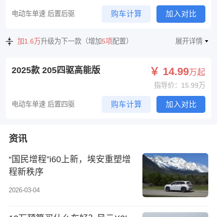
电动车单速 后置后驱
购车计算
加入对比
加1.6万
升级为下一款（增加
5项
配置）
展开详情
2025款 205四驱高能版
￥ 14.99
万起
指导价：15.99万
电动车单速 后置四驱
购车计算
加入对比
资讯
“国民增程”i60上新，埃安重塑增
程新秩序
2026-03-04