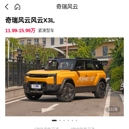
奇瑞风云
奇瑞风云风云X3L
11.99-15.99万
紧凑型车
122张