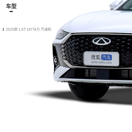
车型
资讯
经销商
二手车
在售
2025款
2025款 1.6T 197马力 汽油机
2025款 290TGDI 标准型
购车计算
加入对比
双离合 前置前驱
加0.6万
升级为下一款（增加
18项
配置）
2025款 290TGDI 舒适型
购车计算
加入对比
双离合 前置前驱
加0.6万
升级为下一款（增加
11项
配置）