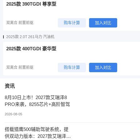
2025款 390TGDI 尊享型
购车计算
加入对比
双离合 前置前驱
2025款 2.0T 261马力 汽油机
2025款 400TGDI 豪华型
购车计算
加入对比
双离合 前置前驱
资讯
8月10日上市！2027款艾瑞泽8
PRO来袭，8255芯片+高阶智驾
2026-08-05
搭载猎鹰500辅助驾驶系统，提
供双动力版本：2027款艾瑞泽