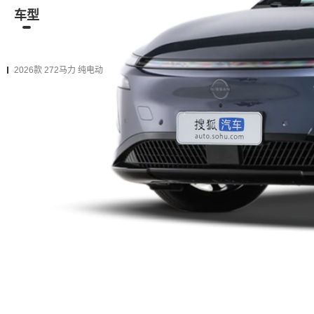
车型
资讯
经销商
二手车
在售
2026款
2025款
2026款 272马力 纯电动
2026款 625 Pro 黑骑士
购车计算
加入对比
电动车单速 前置前驱
2026款 625 Pro 莱茵骑士
购车计算
加入对比
电动车单速 前置前驱
加1万
升级为下一款（增加
9项
配置）
2026款 625 Max 黑骑士