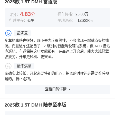
2025款 1.5T DMH 富道版
4.83
分
裸车价格：
25.00万
评分：
行驶里程：
公里
平均油耗：
--L/100Km
最满意
刹车的脚感也很好，踩下去力度很线性，不会出现一踩就点头的情
况。而且这车还配备了 L2 级别的智能驾驶辅助系统，像 ACC 自适
应巡航、车道保持这些功能都有，在高速上开启后，能大大减轻驾
驶疲劳，开车更轻松、更安全。
最不满意
车确实比较长，开起来要特别的用心，拐弯的时候还是需要看后视
镜的，防止剐蹭。
查看口碑详情
2025款 1.5T DMH 陆尊至享版