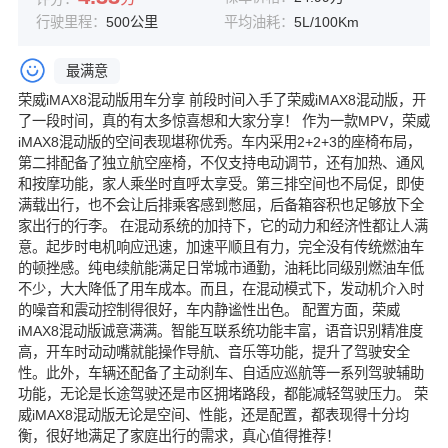
行驶里程：
500公里
平均油耗：
5L/100Km
最满意
荣威iMAX8混动版用车分享 前段时间入手了荣威iMAX8混动版，开
了一段时间，真的有太多惊喜想和大家分享！ 作为一款MPV，荣威
iMAX8混动版的空间表现堪称优秀。车内采用2+2+3的座椅布局，
第二排配备了独立航空座椅，不仅支持电动调节，还有加热、通风
和按摩功能，家人乘坐时直呼太享受。第三排空间也不局促，即使
满载出行，也不会让后排乘客感到憋屈，后备箱容积也足够放下全
家出行的行李。 在混动系统的加持下，它的动力和经济性都让人满
意。起步时电机响应迅速，加速平顺且有力，完全没有传统燃油车
的顿挫感。纯电续航能满足日常城市通勤，油耗比同级别燃油车低
不少，大大降低了用车成本。而且，在混动模式下，发动机介入时
的噪音和震动控制得很好，车内静谧性出色。 配置方面，荣威
iMAX8混动版诚意满满。智能互联系统功能丰富，语音识别精准度
高，开车时动动嘴就能操作导航、音乐等功能，提升了驾驶安全
性。此外，车辆还配备了主动刹车、自适应巡航等一系列驾驶辅助
功能，无论是长途驾驶还是市区拥堵路段，都能减轻驾驶压力。 荣
威iMAX8混动版无论是空间、性能，还是配置，都表现得十分均
衡，很好地满足了家庭出行的需求，真心值得推荐！