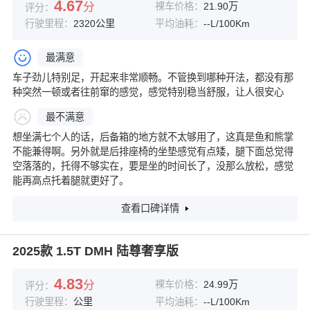
4.67
分
裸车价格：
21.90万
评分：
行驶里程：
2320公里
平均油耗：
--L/100Km
最满意
车子劲儿特别足，开起来非常顺畅。不管换到哪种开法，都没有那
种突然一顿或者往前窜的感觉，感觉特别稳当舒服，让人很安心
最不满意
想坐满七个人的话，后备箱的地方就不太够用了，这真是鱼和熊掌
不能兼得啊。另外就是后排座椅的坐垫感觉有点矮，腿下面总觉得
空落落的，托得不够实在，要是坐的时间长了，没那么放松，感觉
能再高点托着腿就更好了。
查看口碑详情
2025款 1.5T DMH 陆尊奢享版
4.83
分
裸车价格：
24.99万
评分：
行驶里程：
公里
平均油耗：
--L/100Km