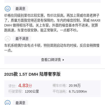
最满意
价格在同级别里也比较实惠，性价比挺高。再加上荣威也是老牌子
了，质量方面我觉得还是有保障的，车内的噪音控制，荣威 IMAX8
DMH 做得相当不错。关上车窗，外面的噪音基本传不进来，就算
跑高速，车里也很安静，能正常聊天，一点都不吵。
最不满意
车机系统偶尔会有点卡顿，特别是刚启动车的时候，反应会稍微慢
一点。
查看口碑详情
2025款 1.5T DMH 陆尊奢享版
4.83
分
裸车价格：
20.99万
评分：
行驶里程：
1200公里
平均油耗：
6.7L/100Km
最满意