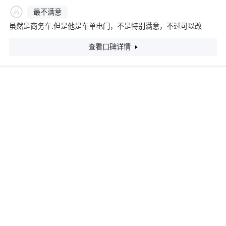
最不满意
虽然是商务车.但是他是车单电门，不是特别满意，不过可以改
查看口碑详情
2025款 1.5T DMH 陆尊奢享版
4
分
裸车价格：
19.50万
评分：
行驶里程：
公里
平均油耗：
--L/100Km
最满意
双层隔音玻璃+静音胎，高速风噪控制优于同级竞品（如传祺M8）
最不满意
荣威品牌MPV保值率低于别克gl8，长期持有更划算，但3年之内转
手差价较大。
查看口碑详情