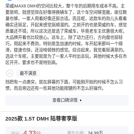
荣威iMAX8 DMH的空间比较大，整个车的后期用车成本不高。主
要是吧，就感觉现在好像得换辆车了，这个车空间够宽敞，座位数
量也够，一家人用着好像还挺合适。而且呢，这款车的劲儿头看着
确实还挺足，开起来感觉挺顺溜的。之前开的也是荣威的车，感觉
质量还不错，所以这次还是选了荣威车，毕竟老车主优惠很大呢，
大品牌开着也比较放心。这车上，除了动力还行，方向盘也挺轻
巧，用起来不费劲，特别是急加速的时候，车开起来那叫一个顺
滑，提速也快，还没啥顿挫的感觉。综合起来，我觉着挺满意的。
选这个车呢，主要就是为了一家人平时出去玩，其他时候大多在市
区开开，要求也不是特别高。
最不满意
挡把有一点唐突，就在屏幕的下面，可能刚开始的时候不怎么习
惯，而且旁边还有一些其他功能按键的不怎么好操作。
查看口碑详情
2025款 1.5T DMH 陆尊奢享版
4.33
分
裸车价格：
24.99万
评分：