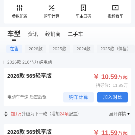
参数配置
购车计算
车主口碑
视频看车
车型
资讯
经销商
二手车
在售
2026款
2025款
2024款
2025款（停售）
2026款 218马力 纯电动
2026款 565轻享版
￥ 10.59
万起
指导价：11.99万
电动车单速 后置后驱
购车计算
加入对比
加1万
升级为下一款（增加
24项
配置）
展开详情
2026款 565悦享版
￥ 11.59
万起