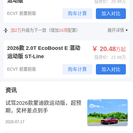
运动版
指导价：20.98万
ECVT 前置前驱
购车计算
加入对比
加2万
升级为下一款（增加
16项
配置）
展开详情
2026款 2.0T EcoBoost E 混动
￥ 20.48
万起
运动版 ST-Line
指导价：22.98万
ECVT 前置前驱
购车计算
加入对比
资讯
试驾2026款蒙迪欧运动版，超预
期，奖杯差点到手
2026-07-17