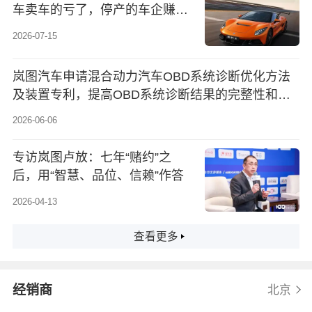
车卖车的亏了，停产的车企赚钱
了；腾势Z国内预售价68万起；
2026-07-15
岚图：两年内跻身中国纯电豪华
品牌前三...
岚图汽车申请混合动力汽车OBD系统诊断优化方法
及装置专利，提高OBD系统诊断结果的完整性和可
靠性
2026-06-06
专访岚图卢放：七年“赌约”之
后，用“智慧、品位、信赖”作答
2026-04-13
查看更多
经销商
北京