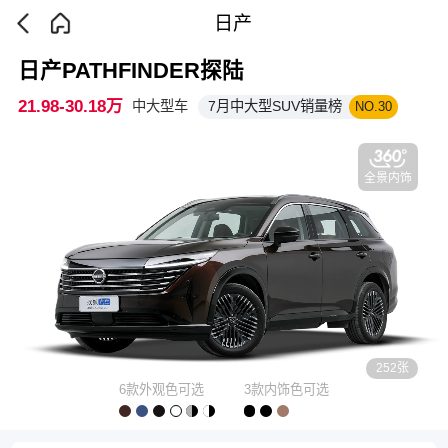
日产
日产PATHFINDER探陆
21.98-30.18万
中大型车
7月中大型SUV销量榜
NO.30
全景内饰
252张
6款外观色可选
3款内饰色可选