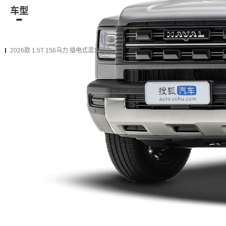
车型
资讯
经销商
二手车
在售
2026款
2024款（停售）
2023款（停售）
2026款 1.5T 156马力 插电式混合动力
2026款 Hi4 105 Pro 磷酸铁锂
购车计算
加入对比
DHT 前置四驱
加1万
升级为下一款（增加
1项
配置）
2026款 Hi4 150 Pro 磷酸铁锂
购车计算
加入对比
DHT 前置四驱
加0.9万
升级为下一款（增加
9项
配置）