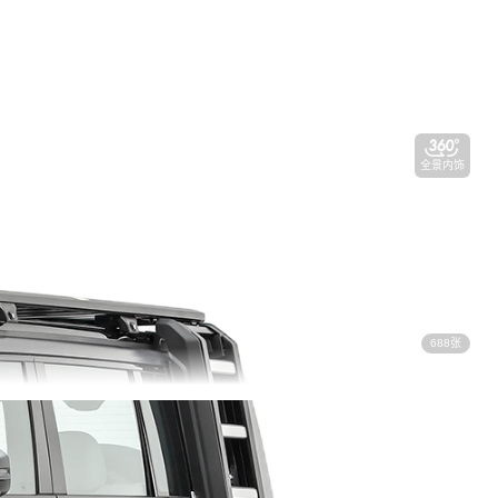
全景内饰
688张
视频看车