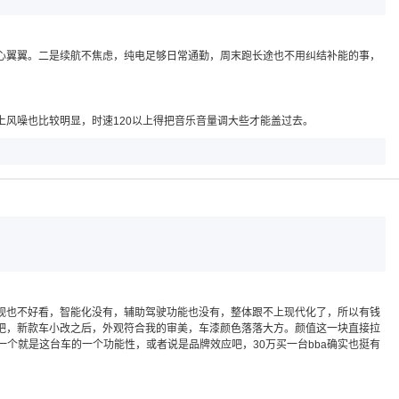
心翼翼。二是续航不焦虑，纯电足够日常通勤，周末跑长途也不用纠结补能的事，
风噪也比较明显，时速120以上得把音乐音量调大些才能盖过去。
观也不好看，智能化没有，辅助驾驶功能也没有，整体跟不上现代化了，所以有钱
吧，新款车小改之后，外观符合我的审美，车漆颜色落落大方。颜值这一块直接拉
个就是这台车的一个功能性，或者说是品牌效应吧，30万买一台bba确实也挺有