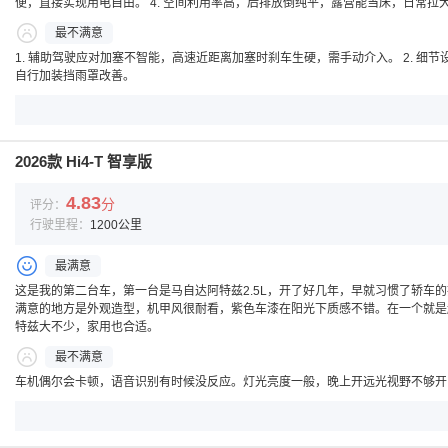
便，直接实现用电自由。 4. 空间利用率高，后排放倒纯平，露营能当床，日常
最不满意
1. 辅助驾驶应对加塞不智能，高速近距离加塞时刹车生硬，需手动介入。 2. 细节设
自行加装挡雨罩改善。
2026款 Hi4-T 智享版
4.83
分
评分：
行驶里程：
1200公里
最满意
这是我的第二台车，第一台是马自达阿特兹2.5L，开了好几年，早就习惯了轿车的
满意的地方是外观造型，机甲风很耐看，紫色车漆在阳光下质感不错。在一个就是
特兹大不少，家用也合适。
最不满意
车机偶尔会卡顿，语音识别有时候没反应。灯光亮度一般，晚上开远光视野不够开