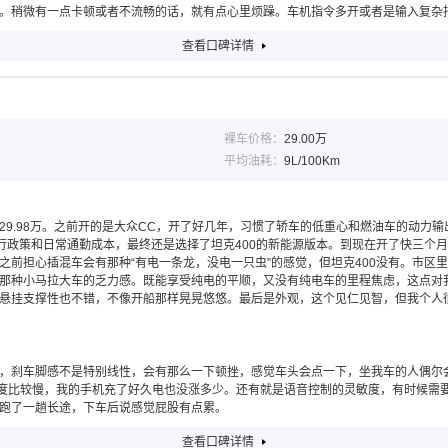
。稍微有一点卡顿或者不流畅的话，就有点心里烦躁。车机指令多开或者是输入复杂
查看口碑详情
裸车价格：
29.00万
平均油耗：
9L/100Km
，裸车价29.98万。之前开的是大众CC，开了好几年，习惯了轿车的低重心和燃油车的
行政策和日常通勤成本，最终还是选择了坦克400的新能源版本。到现在开了快三个月
前担心插混车会有那种“有电一条龙，没电一只虫”的感觉，但坦克400没有。市区
会有那种小马拉大车的乏力感。既能享受纯电的平顺，又没有纯电车的里程焦虑，这点
悬挂支撑性也不错，不像开船那样晃晃悠悠。最后是外观，这个见仁见智，但我个人
，刹车脚感不是特别线性，会有那么一下顿挫，感觉车头会点一下，坐我车的人偶尔
速度比较慢，我的手机充了好久电也没涨多少。还有就是语音控制的灵敏度，有时候需
跑了一趟长途，下车后说感觉屁股有点累。
查看口碑详情