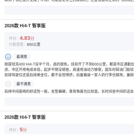
取消了当把设计变成了怀档，可能是老车主的原因吧，还是很喜欢之前的飞机档把
2026款 Hi4-T 智享版
4.83
分
评分：
行驶里程：
600公里
最满意
刚提坦克400 Hi4-T没半个月，选的银色，目前开了不到600公里，都是市
虑，市区开用电成本低，起步平顺没顿挫，高速用油动力够使，超车时踩油门能给
前排驾驶位还是后排乘坐位，都不会觉得挤，后备箱装一家人的行李也够用，兼顾
最不满意
后排中间座椅的舒适性一般，坐垫偏硬，靠背角度也比较直，长时间坐中间的话会
2026款 Hi4-T 智享版
5
分
评分：