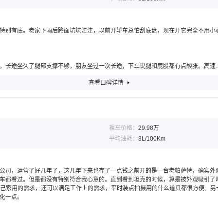
特别有底。老家下雨后路面坑坑洼洼，以前开轿车总怕刮底盘，现在开它完全不用小
，长途坐久了腿部支撑不够，朋友坐过一次长途，下车说腿和屁股都有点酸胀。高速上
查看口碑详情
裸车价格：
29.98万
平均油耗：
8L/100Km
公司，运营了好几年了，这几年下来也存了一点钱之前开的是一台老帕萨特，确实外
车都看过。但是都没有特别符合我心意的。直到看到坦克的时候，算是被外观吸引了
己家用的需求，还可以满足工作上的需求，平时装点拍摄用的什么道具都很方便。另一
化一点。