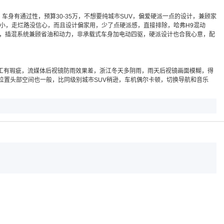
车身有通过性，预算30-35万，不想要纯城市SUV，偏爱硬派一点的设计，兼顾家
地间隙小，走烂路没信心，而且设计偏家用，少了点硬派感，直接排除，哈弗H9混动
算内，插混系统兼顾省油和动力，非承载式车身加电动四驱，硬派设计也合我心意，配
工有瑕疵，流媒体后视镜防雨效果差，浙江冬天多阴雨，雨天后视镜画面模糊，得
位置头部空间也一般，比同级别城市SUV稍逊，车机偶尔卡顿，切换导航和音乐