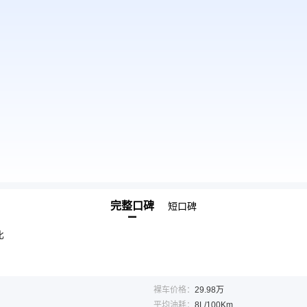
完整口碑
短口碑
比
裸车价格：
29.98万
平均油耗：
8L/100Km