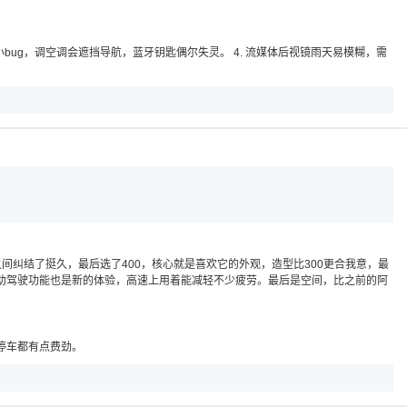
有小bug，调空调会遮挡导航，蓝牙钥匙偶尔失灵。 4. 流媒体后视镜雨天易模糊，需
之间纠结了挺久，最后选了400，核心就是喜欢它的外观，造型比300更合我意，最
助驾驶功能也是新的体验，高速上用着能减轻不少疲劳。最后是空间，比之前的阿
停车都有点费劲。