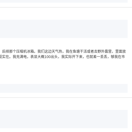
。后排那个压缩机冰箱。我们这边天气热，我在鱼塘干活或者去野外露营，里面放
实在。我充满电，表显大概100出头，我实际开下来，也就差一丢丢，够我在市