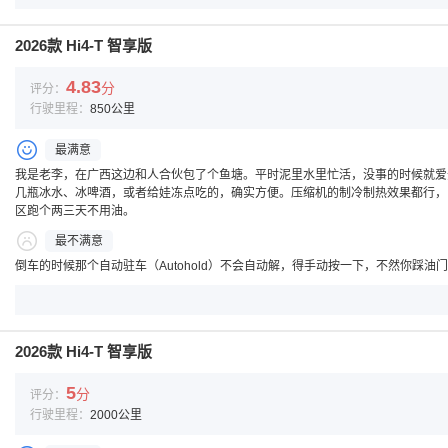
2026款 Hi4-T 智享版
4.83
分
评分：
行驶里程：
850公里
最满意
我是老李，在广西这边和人合伙包了个鱼塘。平时泥里水里忙活，没事的时候就爱
几瓶冰水、冰啤酒，或者给娃冻点吃的，确实方便。压缩机的制冷制热效果都行，
区跑个两三天不用油。
最不满意
倒车的时候那个自动驻车（Autohold）不会自动解，得手动按一下，不然你踩
2026款 Hi4-T 智享版
5
分
评分：
行驶里程：
2000公里