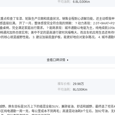
平均油耗：
6.8L/100Km
我重点检查了车漆、轮胎生产日期和底盘状况，销售全程耐心讲解功能，还主动帮我申请
拉满。 开了一月，整体感受完全符合我的预期： ? 动力表现：2.0T+9HAT+P2
叠桌椅，完全满足家庭出行需求。 ? 能耗表现：城市通勤以电驱为主，纯电续航105k
座椅通风加热也很实用；美中不足的是高速行驶时风噪略大，而且车机应用生态还有待丰富
V的核心就是越野性能。 3. 建议加装底盘护板，能更好地应对复杂路况。 4. 城市
查看口碑详情
裸车价格：
29.98万
平均油耗：
8L/100Km
。换车目标是30万上下的插混全能SUV，兼顾省油、舒适和越野，最终选了坦克400 2
区纯电通勤一周一充，每公里成本不到两毛；高速混动油耗8个左右，加92号油，无续航