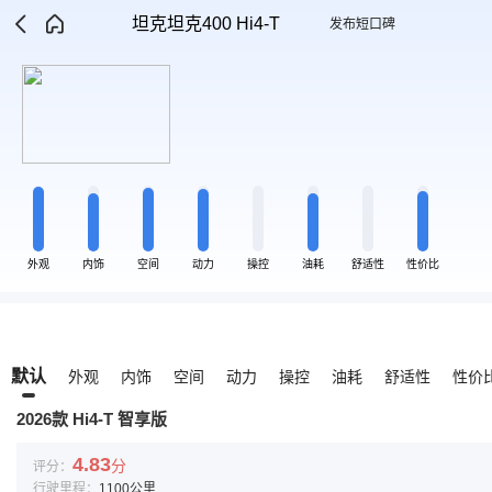
坦克坦克400 Hi4-T
发布短口碑
外观
内饰
空间
动力
操控
油耗
舒适性
性价比
默认
外观
内饰
空间
动力
操控
油耗
舒适性
性价
2026款 Hi4-T 智享版
4.83
分
评分：
行驶里程：
1100公里