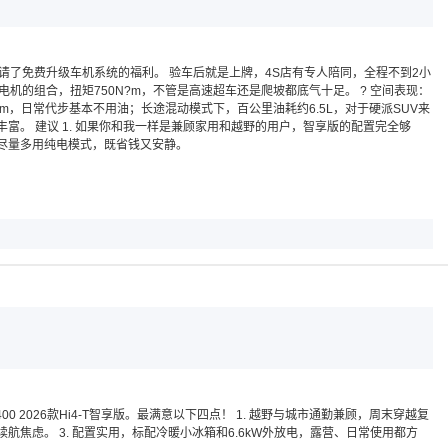
了免费升级车机系统的福利。 验车后就是上牌，4S店有专人陪同，全程不到2小
电机的组合，扭矩750N?m，不管是高速超车还是爬坡都底气十足。 ? 空间表现：
m，日常代步基本不用油；长途混动模式下，百公里油耗约6.5L，对于硬派SUV来
。 建议 1. 如果你和我一样是兼顾家用和越野的用户，智享版的配置完全够
通勤尽量多用纯电模式，既省钱又安静。
026款Hi4-T智享版。最满意以下四点！ 1. 越野与城市通勤兼顾，周末穿越复
焦虑。 3. 配置实用，标配冷暖小冰箱和6.6kW外放电，露营、日常使用都方