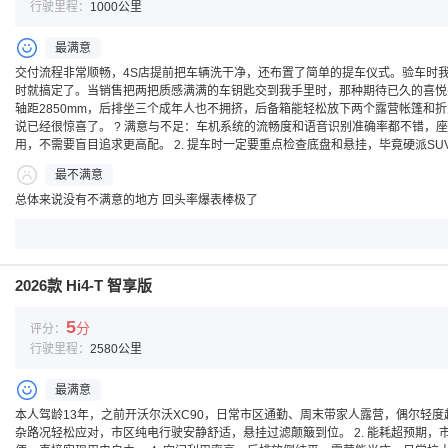
行驶里程：
1000公里
最满意
交付流程非常顺畅，4S店提前把车辆洗干净，还布置了简单的提车仪式。验车时
时就搞定了。当销售把两把质感满满的车钥匙交到我手里时，那种期待已久的喜悦感直接
轴距2850mm，后排坐三个成年人也不拥挤，后备箱能轻松放下两个露营帐篷和折
说已经很惊喜了。 ? 满意与不足：车机系统的流畅度和语音识别准确率都不错，
用，不需要盲目追求更高配。 2. 提车时一定要重点检查底盘和悬挂，毕竟硬派SU
最不满意
总体来说没有不满意的地方 回头率爆表棒极了
2026款 Hi4-T 智享版
5
分
评分：
行驶里程：
2580公里
最满意
本人驾龄13年，之前开沃尔沃XC90，日常市区通勤、周末带家人露营，偶尔轻度越野
杂路况轻松应对，市区纯电行驶安静舒适，悬挂过滤颠簸到位。 2. 能耗超预期，市