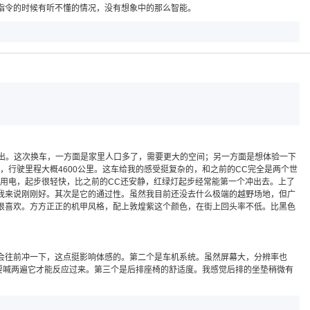
指令的时候有听不懂的情况，没有想象中的那么智能。
动力输出。这次换车，一方面是家里人口多了，需要更大的空间；另一方面是想体验一下
，行驶里程大概4600公里。这车给我的感受挺复杂的，和之前的CC完全是两个世
里用电，起步很轻快，比之前的CC还安静，红绿灯起步经常能第一个冲出去。上了
对我来说刚刚好。其次是它的通过性。虽然我目前还没去什么极端的越野场地，但广
很喜欢。方方正正的机甲风格，配上敦煌紫这个颜色，在街上回头率不低。比黑色
会往前冲一下，这点挺影响体感的。第二个是车机系统。虽然屏幕大，分辨率也
要喊两遍它才能反应过来。第三个是后排座椅的舒适度。我感觉后排的坐垫稍微有