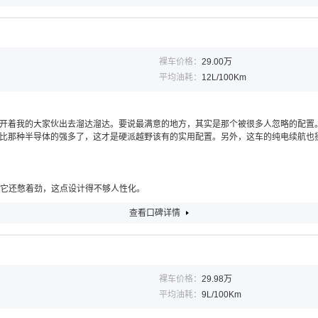
裸车价格：
29.00万
平均油耗：
12L/100Km
开着我的大家伙出去溜达溜达。要说最满意的地方，其实是那个被很多人忽略的配置
比那种半导体的强多了，这才是硬派越野该有的实用配置。另外，这车的纯电续航也挺
油门它还憋着劲，这点设计得不够人性化。
查看口碑详情
裸车价格：
29.98万
平均油耗：
9L/100Km