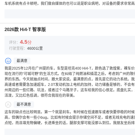
车机系统有点卡顿吧，我们做自媒体的也可以说是职业病吧，对设备的要求非常高
2026款 Hi4-T 智享版
4.5
分
评分：
行驶里程：
4600公里
最满意
我是2025年12月在广州提的车，车型是坦克400 Hi4-T，颜色选了敦煌紫
现在流行的“可城可野”的生活方式。在纠结了纯燃油和插混之后，考虑到广州的限
界的东西。今天就抽点时间，跟大家说说。最满意的点，首先是它的动力系统。我之
高速或者需要急加速超车，2.0T发动机加上电机的加持，动力储备是够的，不
州周边的一些烂路、坑洼，或者过个马路牙子，这车给我的信心很足。底盘扎实，
活泼，又比红色低调，很符合我现在的审美。
最不满意
这车的缺点也比较明显。第一个就是刹车。有时候在低速跟车或者快要停稳的时候
高，但偶尔会有一些小bug。比如有时候会提示存储空间不足，或者无线充电的
点短，而且填充物偏硬，长途乘坐的话，腿部支撑可能没那么到位。我朋友坐后排