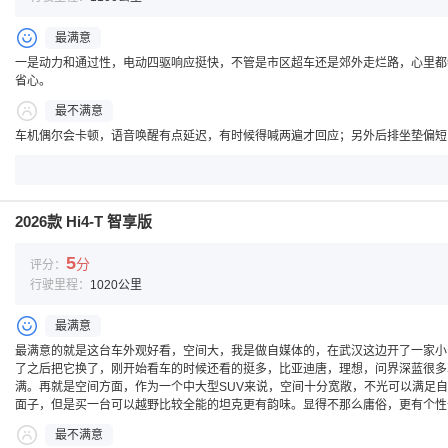
最满意
一是动力和通过性，电动四驱响应挺快，不管是市区超车还是郊外走烂路，心里都
省心。
最不满意
车机偶尔会卡顿，语音唤醒有点延迟，有时候得喊两遍才回应；另外后排坐垫偏短
2026款 Hi4-T 智享版
5
分
评分：
行驶里程：
1020公里
最满意
最满意的就是这台车外观好看，空间大，我是做自媒体的，在武汉这边开了一家小
了之后把它换了，刚开始看车的时候还看的挺多，比亚迪唐，理想，问界深蓝很多
满。再就是空间方面，作为一个中大型SUV来说，空间十分宽敞，不光可以满足自
面子，但是买一台可以越野比较全能的坦克更有韵味。显得不那么庸俗，更有个性
最不满意