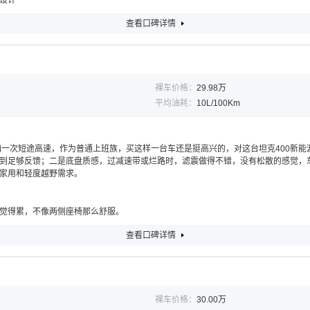
设计
查看口碑详情
裸车价格：
29.98万
平均油耗：
10L/100Km
区通勤加一次短途高速，作为普通上班族，买这样一台车还是挺高兴的，对这台坦克400
到足够反馈；二是底盘质感，过减速带或烂路时，滤震做得不错，没有松散的感觉，
家用和轻度越野需求。
觉得累，不像两侧座椅那么舒服。
查看口碑详情
裸车价格：
30.00万