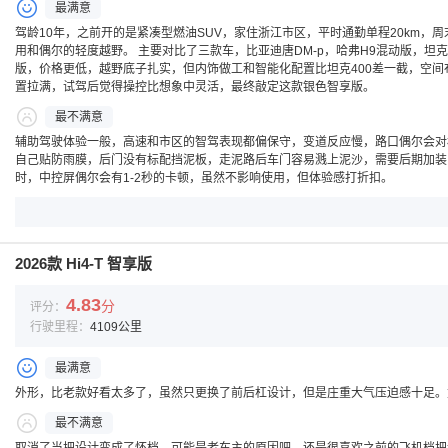
最满意
驾龄10年，之前开的是紧凑型燃油SUV，家住浙江市区，平时通勤单程20km，
用和偶尔的轻度越野。 主要对比了三款车，比亚迪唐DM-p，哈弗H9混动版，坦克
版，价格更低，越野底子扎实，但内饰做工和智能化配置比坦克400差一截，空间
置拉满，试驾后觉得操控比想象中灵活，最终敲定这款银色智享版。
最不满意
辅助驾驶体验一般，高速和市区的智驾表现都偏保守，变道反应慢，路口偶尔会对
自己贴防雨膜，后门没有标配挡泥板，走泥路后车门容易溅上泥沙，需要后期加装，
时，中控屏偶尔会有1-2秒的卡顿，虽然不影响使用，但体验感打折扣。
2026款 Hi4-T 智享版
4.83
分
评分：
行驶里程：
4109公里
最满意
外形，比老款好看太多了，虽然只更换了前后杠设计，但是庄重大气压迫感十足。
最不满意