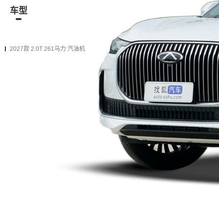
车型
资讯
经销商
二手车
在售
2027款
2026款
2025款（停售）
2024款（停售）
2027款 2.0T 261马力 汽油机
2027款 2.0T 双离合两驱豪享版
购车计算
加入对比
双离合 前置前驱
加0.9万
升级为下一款（增加
10项
配置）
2027款 2.0T 双离合两驱奢享版
购车计算
加入对比
双离合 前置前驱
加0.3万
升级为下一款（增加
6项
配置）