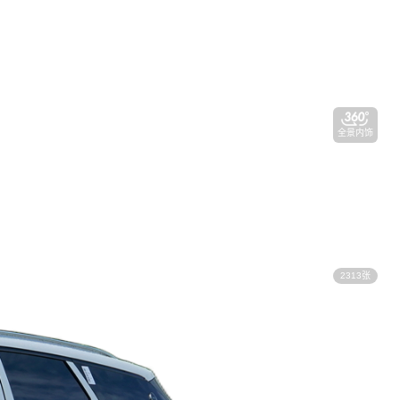
全景内饰
2313张
视频看车