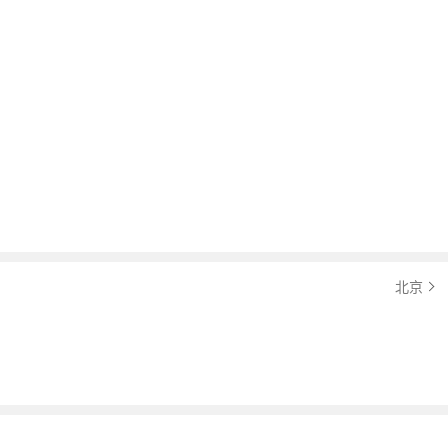
￥ 11.99
万起
指导价：12.69万
北京