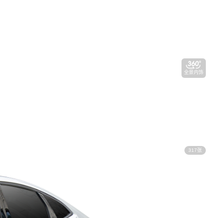
全景内饰
317张
视频看车