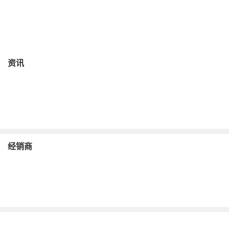
2024款 蓝鲸智电iDD 136km 智尊型
购车计算
加入对比
ECVT 前置前驱
资讯
经销商