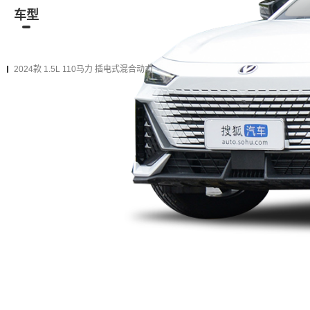
车型
资讯
经销商
二手车
在售
2024款
2023款（停售）
2024款 1.5L 110马力 插电式混合动力
2024款 蓝鲸智电iDD 136km 智趣型
购车计算
加入对比
ECVT 前置前驱
加0.5万
升级为下一款（增加
8项
配置）
2024款 蓝鲸智电iDD 136km 智酷型
购车计算
加入对比
ECVT 前置前驱
加0.7万
升级为下一款（增加
13项
配置）