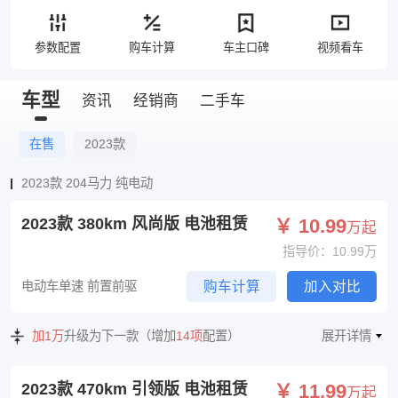
参数配置
购车计算
车主口碑
视频看车
车型
资讯
经销商
二手车
在售
2023款
2023款 204马力 纯电动
2023款 380km 风尚版 电池租赁
￥ 10.99
万起
指导价：10.99万
电动车单速 前置前驱
购车计算
加入对比
加1万
升级为下一款（增加
14项
配置）
展开详情
2023款 470km 引领版 电池租赁
￥ 11.99
万起