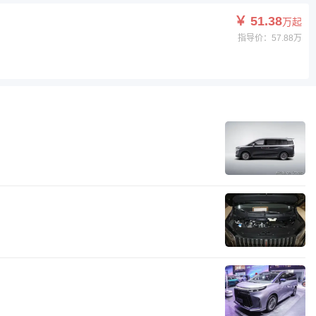
￥ 51.38
万起
指导价：57.88万