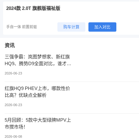
2024款 2.0T 旗舰版福祉版
购车计算
加入对比
手自一体 前置前驱
资讯
三强争霸：岚图梦想家、新红旗
HQ9、腾势D9全面对比，谁才是
30-50万级MPV最优解？
2026-06-23
红旗HQ9 PHEV上市，哪款性价
比高？优缺点全解析
2026-06-23
5月回顾：5款中大型绿牌MPV上
市搅市场！
2026-06-08