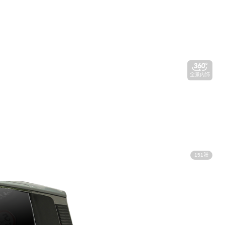
全景内饰
151张
视频看车