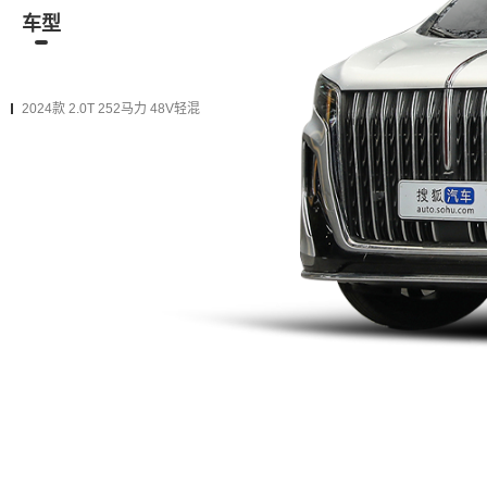
车型
资讯
经销商
二手车
在售
2024款
2023款（停售）
2024款 2.0T 252马力 48V轻混
2024款 2.0T 公务版
购车计算
加入对比
手自一体 前置前驱
加10.9万
升级为下一款（增加
12项
配置）
2024款 2.0T 商务版
购车计算
加入对比
手自一体 前置前驱
加8万
升级为下一款（增加
32项
配置）