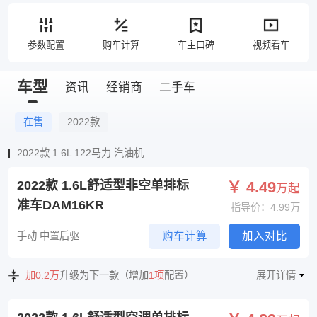
参数配置
购车计算
车主口碑
视频看车
车型
资讯
经销商
二手车
在售
2022款
2022款 1.6L 122马力 汽油机
2022款 1.6L舒适型非空单排标
￥ 4.49
万起
准车DAM16KR
指导价：4.99万
手动 中置后驱
购车计算
加入对比
加0.2万
升级为下一款（增加
1项
配置）
展开详情