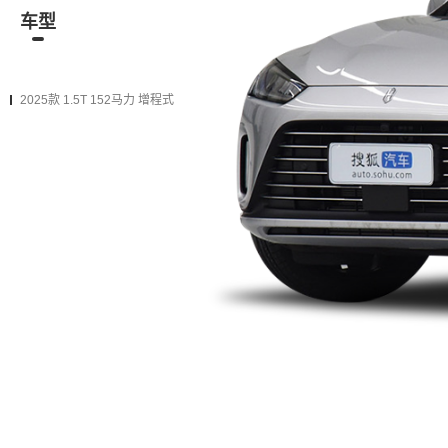
车型
资讯
经销商
二手车
在售
2025款
2024款（停售）
2023款（停售）
2022款（
2025款 1.5T 152马力 增程式
2025款 Ultra 后驱版
购车计算
加入对比
电动车单速 后置后驱
2025款 Ultra 四驱版
购车计算
加入对比
电动车单速 双电机四驱
资讯
鸿蒙智行推出“焕新计划”：非智
驾版车主买新车最高补4万元