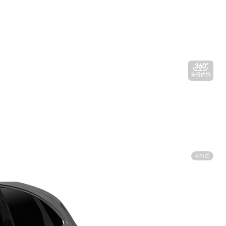
全景内饰
426张
视频看车