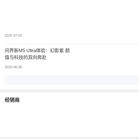
2025-08-03
续航1400km，全铝合金底盘！华
为高阶智驾，官降2万上市
2025-07-02
问界新M5 Ultra体验：幻影紫 颜
值与科技的双向奔赴
2025-06-06
经销商