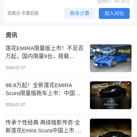
指导价：90.28万
双离合 中置后驱
购车计算
加入对比
资讯
莲花EMIRA限量版上市！不足百
万起，国内限量9台，搭载
2.0T+后驱
2026-07-27
98.8万起！全新莲花EMIRA
Scura限量版跑车上市：中国仅9
台
2026-07-27
传承个性经典 再续暗影传奇 全
新莲花Emira Scura中国上市 仅