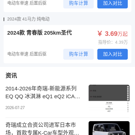
电动车单速 后置后驱
购车计算
加入对比
2024款 41马力 纯电动
2024款 青春版 205km圣代
￥ 3.69
万起
指导价：4.39万
电动车单速 后置后驱
购车计算
加入对比
资讯
2014-2026年奇瑞-新能源系列
EQ QQ 冰淇淋 eQ1 eQ2 iCAR
03 iCAR V23 大蚂蚁 瑞虎 3Xe
2026-07-27
瑞虎 e 舒享家原厂维修手册电路
图资料、维修资料
奇瑞成立合资公司进军日本市
场，首款专属K-Car车型外观公