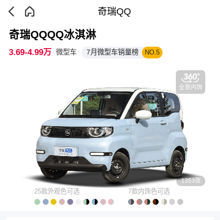
奇瑞QQ
奇瑞QQQQ冰淇淋
3.69-4.99万
微型车
7月微型车销量榜
NO.5
全景内饰
1353张
25款外观色可选
7款内饰色可选