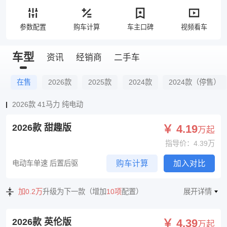
参数配置
购车计算
车主口碑
视频看车
车型
资讯
经销商
二手车
在售
2026款
2025款
2024款
2024款（停售）
2026款 41马力 纯电动
2026款 甜趣版
￥ 4.19
万起
指导价：4.39万
电动车单速 后置后驱
购车计算
加入对比
加0.2万
升级为下一款（增加
10项
配置）
展开详情
2026款 英伦版
￥ 4.39
万起