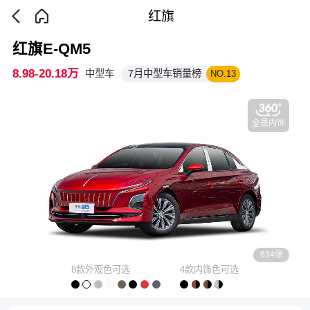
红旗
红旗E-QM5
8.98-20.18万
中型车
7月中型车销量榜
NO.13
全景内饰
634张
8款外观色可选
4款内饰色可选