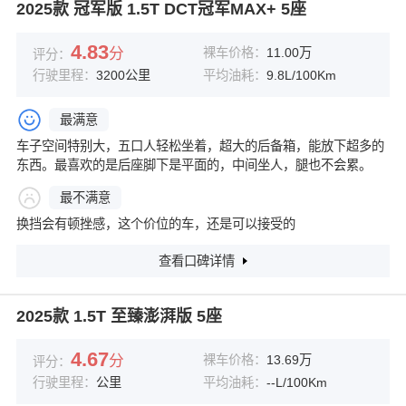
2025款 冠军版 1.5T DCT冠军MAX+ 5座
4.83
分
裸车价格：
11.00万
评分：
行驶里程：
3200公里
平均油耗：
9.8L/100Km
最满意
车子空间特别大，五口人轻松坐着，超大的后备箱，能放下超多的
东西。最喜欢的是后座脚下是平面的，中间坐人，腿也不会累。
最不满意
换挡会有顿挫感，这个价位的车，还是可以接受的
查看口碑详情
2025款 1.5T 至臻澎湃版 5座
4.67
分
裸车价格：
13.69万
评分：
行驶里程：
公里
平均油耗：
--L/100Km