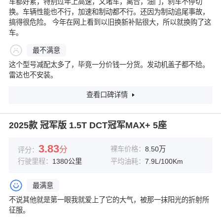
车都好累，特别过年上高速，又堵车，离合，油门，刹车不停切
换。车辆性能也不行，加速和制动都不行。还因为制动追尾事故，
搞得很危险。 今年在网上看到以旧换新补贴很大，所以就换购了这
车。
最不满意
这个型号减配太多了，毕竟一分价钱一分货。发动机盖子都不给。
雷达也不安装。
查看口碑详情
2025款 冠军版 1.5T DCT冠军MAX+ 5座
3.83
分
裸车价格：
8.50万
评分：
行驶里程：
1380公里
平均油耗：
7.9L/100Km
最满意
不说其他就是第一眼我就爱上了它的大气，被那一抹阳光的折射所
征服。