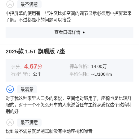
最不满意
中控屏幕的使用有一些冲突比如空调的调节显示必须用中控屏幕来
了解。不过都是小的问题可以接受
查看口碑详情
2025款 1.5T 旗舰版 7座
4.67
分
裸车价格：
14.00万
评分：
行驶里程：
公里
平均油耗：
--L/100Km
最满意
对于我这种家里人口多的来说，空间绝对够用了，座椅也是比较舒
服的，对于一个不怎么开车的人来说首任车主终身质保这个政策特
别的好
最不满意
说到最不满意就是副驾驶没有电动座椅和噪音