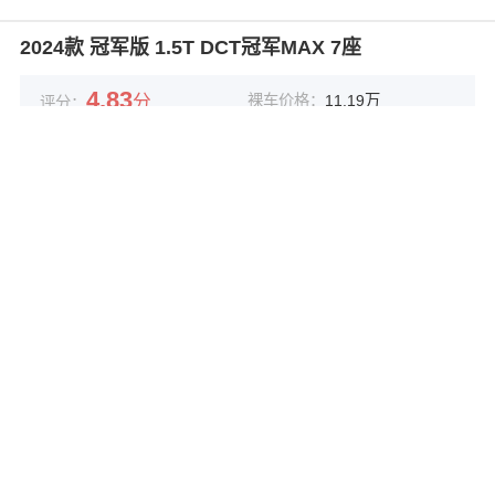
2024款 冠军版 1.5T DCT冠军MAX 7座
4.83
分
裸车价格：
11.19万
评分：
行驶里程：
公里
平均油耗：
--L/100Km
最满意
2025年第一个小目标就是换台新车，捷途X70plus凭借其优秀的性
价比和出色的外观等方面吸引了我。
最不满意
这台车在满载的情况下，后备箱储物空间没有想象的那么宽敞。
查看口碑详情
2024款 冠军版 1.5T DCT冠军MAX 7座
5
分
裸车价格：
11.19万
评分：