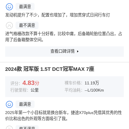
最满意
发动机提升了不少，配置也增加了，增加贯穿式日间行车灯
最不满意
进气格栅改款不算十分好看，比较中庸，后备箱轮胎位置凸出，占
用了后备箱整体空间。
查看口碑详情
2024款 冠军版 1.5T DCT冠军MAX 7座
4.83
分
裸车价格：
11.19万
评分：
行驶里程：
公里
平均油耗：
--L/100Km
最满意
2025年第一个小目标就是换台新车，捷途X70plus凭借其优秀的性
价比和出色的外观等方面吸引了我。
最不满意