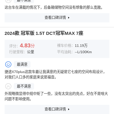
这台车在满载的情况下，后备箱储物空间没有想象的那么宽敞。
查看口碑详情
2024款 冠军版 1.5T DCT冠军MAX 7座
4.83
分
裸车价格：
11.19万
评分：
行驶里程：
公里
平均油耗：
--L/100Km
最满意
捷途X70plus这款车最让我满意的无疑是它七座的空间布局设计，
对我们人口多的家庭来说是福音。
最不满意
外观略微显得中规中矩了一些，没有太突出的亮点，好在不是啥大
问题不影响使用。
查看口碑详情