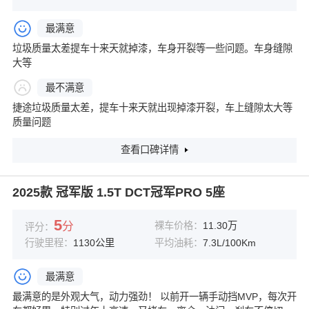
最满意
垃圾质量太差提车十来天就掉漆，车身开裂等一些问题。车身缝隙
大等
最不满意
捷途垃圾质量太差，提车十来天就出现掉漆开裂，车上缝隙太大等
质量问题
查看口碑详情
2025款 冠军版 1.5T DCT冠军PRO 5座
5
分
裸车价格：
11.30万
评分：
行驶里程：
1130公里
平均油耗：
7.3L/100Km
最满意
最满意的是外观大气，动力强劲！ 以前开一辆手动挡MVP，每次开