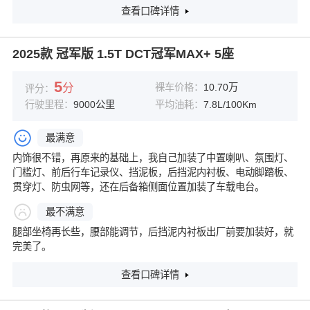
查看口碑详情
2025款 冠军版 1.5T DCT冠军MAX+ 5座
5
分
裸车价格：
10.70万
评分：
行驶里程：
9000公里
平均油耗：
7.8L/100Km
最满意
内饰很不错，再原来的基础上，我自己加装了中置喇叭、氛围灯、
门槛灯、前后行车记录仪、挡泥板，后挡泥内衬板、电动脚踏板、
贯穿灯、防虫网等，还在后备箱侧面位置加装了车载电台。
最不满意
腿部坐椅再长些，腰部能调节，后挡泥内衬板出厂前要加装好，就
完美了。
查看口碑详情