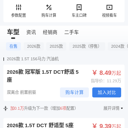
参数配置
购车计算
车主口碑
视频看车
车型
资讯
经销商
二手车
在售
2026款
2025款
2025款（停售）
2024款
2026款 1.5T 156马力 汽油机
2026款 冠军版 1.5T DCT舒适 5
￥ 8.49
万起
座
指导价：11.29万
双离合 前置前驱
购车计算
加入对比
加0.1万
升级为下一款（增加
6项
配置）
展开详情
2026款 1.5T DCT 舒适型 5座
￥ 9.39
万起