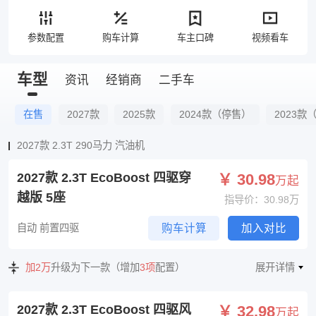
参数配置
购车计算
车主口碑
视频看车
车型
资讯
经销商
二手车
在售
2027款
2025款
2024款（停售）
2023款
2027款 2.3T 290马力 汽油机
2027款 2.3T EcoBoost 四驱穿
￥ 30.98
万起
越版 5座
指导价：30.98万
自动 前置四驱
购车计算
加入对比
加2万
升级为下一款（增加
3项
配置）
展开详情
2027款 2.3T EcoBoost 四驱风
￥ 32.98
万起