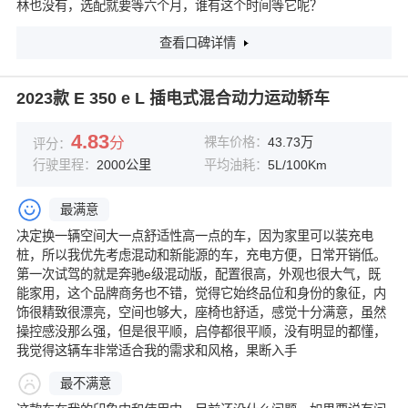
林也没有，选配就要等六个月，谁有这个时间等它呢？
查看口碑详情
2023款 E 350 e L 插电式混合动力运动轿车
4.83
分
裸车价格：
43.73万
评分：
行驶里程：
2000公里
平均油耗：
5L/100Km
最满意
决定换一辆空间大一点舒适性高一点的车，因为家里可以装充电
桩，所以我优先考虑混动和新能源的车，充电方便，日常开销低。
第一次试驾的就是奔驰e级混动版，配置很高，外观也很大气，既
能家用，这个品牌商务也不错，觉得它始终品位和身份的象征，内
饰很精致很漂亮，空间也够大，座椅也舒适，感觉十分满意，虽然
操控感没那么强，但是很平顺，启停都很平顺，没有明显的都懂，
我觉得这辆车非常适合我的需求和风格，果断入手
最不满意