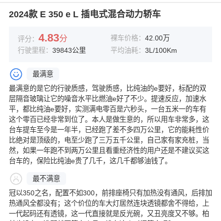
2024款 E 350 e L 插电式混合动力轿车
4.83
分
裸车价格：
42.00万
评分：
行驶里程：
39843公里
平均油耗：
3L/100Km
最满意
最满意的是它的行驶质感，驾驶质感，比纯油的e要好，标配的双
层隔音玻璃让它的噪音水平比燃油e好了不少。提速反应，加速水
平，都比纯油e要好，实测满电零百是六秒头，一台五米一的车有
这个零百已经非常到位了。本人是做生意的，所以用车非常多，这
台车提车至今是一年半，已经跑了差不多四万公里，它的能耗性价
比绝对是顶级的，电至少跑了三万五千公里，自己家有家充桩，当
然，如果一年跑不到两万公里且看重经济性的用户还是不建议买这
台车的，保险比纯油e贵了几千，这几千都够油钱了。
最不满意
冠以350之名，配置不如300，前排座椅只有加热没有通风，后排加
热通风全都没有；这个价位的车大灯居然连块透镜都舍不得给，上
一代起码还有透镜，这一代直接就是反光碗，又丑亮度又不够。柏