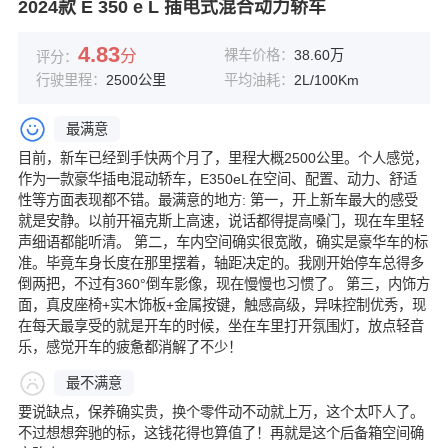
2024款 E 350 e L 插电式混合动力轿车
4.83
分
裸车价格：
38.60万
评分：
行驶里程：
2500公里
平均油耗：
2L/100Km
最满意
目前，新车已经到手快两个月了，里程大概2500公里。个人感觉，
作为一款豪华插电混动轿车，E350eL在空间、配置、动力、舒适
性等方面表现都不错。最满意的地方: 第一，开上新车最大的感受
就是安静。以前开福克斯上高速，说话都得提高嗓门，现在车里轻
声细语都能听清。 第二，车内空间确实很宽敞，确实是豪华车的标
准。毕竟车身长度在那里摆着，轴距决定的。我刚开始停车总得多
倒两把，不过有360°倒车影像，现在慢慢也习惯了。 第三，内饰方
面，真皮座椅+实木饰板+金属按键，触感高级，异味控制优秀，现
在每天最享受的就是开车的时候，坐在车里打开氛围灯，放点轻音
乐，感觉开车的疲惫都消解了不少！
最不满意
要说缺点，保养确实贵，换个零件动不动就上万，这个太吓人了。
不过想想奔驰的标，这钱花得也算值了！再就是这个后备箱空间确