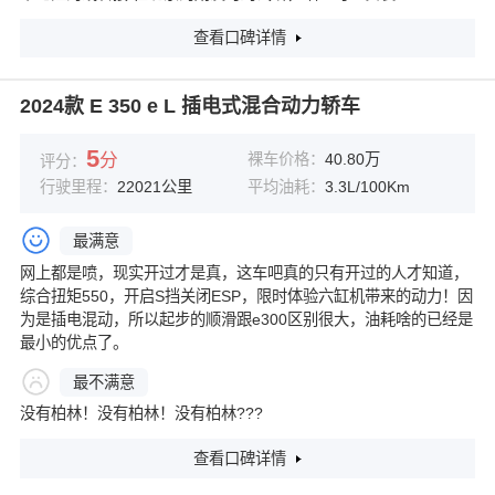
查看口碑详情
2024款 E 350 e L 插电式混合动力轿车
5
分
裸车价格：
40.80万
评分：
行驶里程：
22021公里
平均油耗：
3.3L/100Km
最满意
网上都是喷，现实开过才是真，这车吧真的只有开过的人才知道，
综合扭矩550，开启S挡关闭ESP，限时体验六缸机带来的动力！因
为是插电混动，所以起步的顺滑跟e300区别很大，油耗啥的已经是
最小的优点了。
最不满意
没有柏林！没有柏林！没有柏林???
查看口碑详情