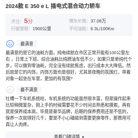
2024款 E 350 e L 插电式混合动力轿车
5
分
裸车价格：
37.08万
评分：
行驶里程：
1900公里
平均油耗：
6.3L/100Km
最满意
最满意的是它的油耗方面，纯电续航在市区正常开能有100公里左
右 ，日常上下班、综合油耗比纯燃油车低不少，如果只是单纯代个
步，可以做到零油耗，完全没有续航焦虑，出行成本大大降低。然
后就是它的内饰，内饰方面也是很好，尤其是夜晚的氛围灯，带着
对象一起坐在车里，更加的有氛围?
最不满意
吐槽一下车机系统哈，车机系统的功能虽然很丰富，但是操作起来
比较稍微复杂，刚上手的时候需要花不少时间去熟悉和摸索。再有
就是保养成本高，毕竟是豪华品牌，后期的保养费用还是不低的，
保养一次就得好几千，要是不小心磕碰到需要更换零件，那费用可
真让人肉疼。
查看口碑详情