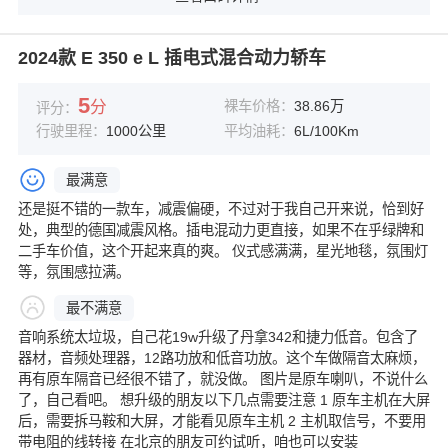
2024款 E 350 e L 插电式混合动力轿车
5
分
裸车价格：
38.86万
评分：
行驶里程：
1000公里
平均油耗：
6L/100Km
最满意
还是挺不错的一款车，减震偏硬，不过对于我自己开来说，恰到好
处，典型的德国减震风格。插电混动力更直接，如果不在乎绿牌和
二手车价值，这个开起来真的爽。 仪式感满满，星光地毯，氛围灯
等，氛围感拉满。
最不满意
音响系统太垃圾，自己花19w升级了丹拿342和捷力低音。包含了
器材，音频处理器，12路功放和低音功放。这个车做隔音太麻烦，
再有原车隔音已经很不错了，就没做。 图片是原车喇叭，不说什么
了，自己看吧。 想升级的朋友以下几点需要注意 1 原车主机在大屏
后，需要拆马鞍和大屏，才能看见原车主机 2 主机取信号，不要用
带电阻的线转接 在北京的朋友可约试听，咱也可以安装