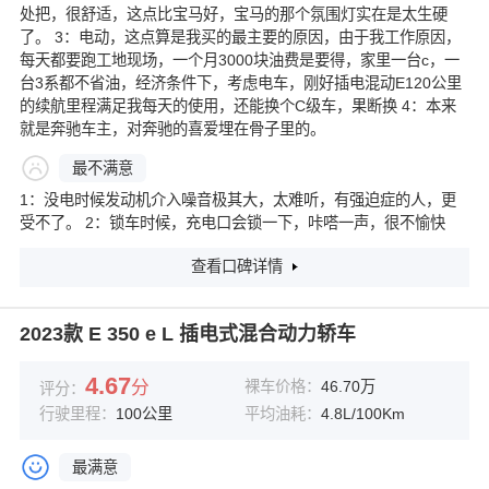
处把，很舒适，这点比宝马好，宝马的那个氛围灯实在是太生硬
了。 3：电动，这点算是我买的最主要的原因，由于我工作原因，
每天都要跑工地现场，一个月3000块油费是要得，家里一台c，一
台3系都不省油，经济条件下，考虑电车，刚好插电混动E120公里
的续航里程满足我每天的使用，还能换个C级车，果断换 4：本来
就是奔驰车主，对奔驰的喜爱埋在骨子里的。
最不满意
1：没电时候发动机介入噪音极其大，太难听，有强迫症的人，更
受不了。 2：锁车时候，充电口会锁一下，咔嗒一声，很不愉快
查看口碑详情
2023款 E 350 e L 插电式混合动力轿车
4.67
分
裸车价格：
46.70万
评分：
行驶里程：
100公里
平均油耗：
4.8L/100Km
最满意