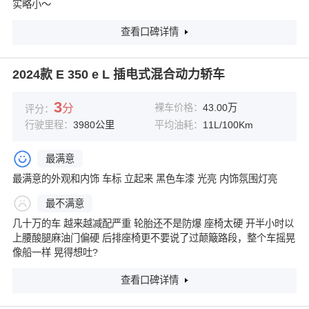
实略小～
查看口碑详情
2024款 E 350 e L 插电式混合动力轿车
3
分
裸车价格：
43.00万
评分：
行驶里程：
3980公里
平均油耗：
11L/100Km
最满意
最满意的外观和内饰 车标 立起来 黑色车漆 光亮 内饰氛围灯亮
最不满意
几十万的车 越来越减配严重 轮胎还不是防爆 座椅太硬 开半小时以
上腰酸腿麻油门偏硬 后排座椅更不要说了过颠簸路段，整个车摇晃
像船一样 晃得想吐?
查看口碑详情