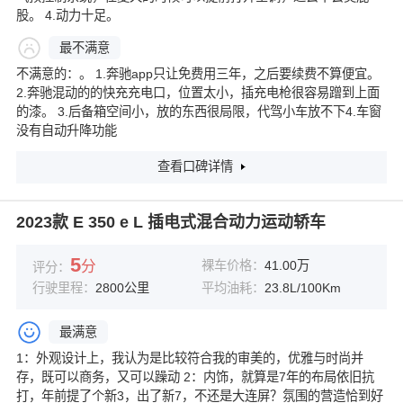
股。 4.动力十足。
最不满意
不满意的：。 1.奔驰app只让免费用三年，之后要续费不算便宜。
2.奔驰混动的的快充充电口，位置太小，插充电枪很容易蹭到上面
的漆。 3.后备箱空间小，放的东西很局限，代驾小车放不下4.车窗
没有自动升降功能
查看口碑详情
2023款 E 350 e L 插电式混合动力运动轿车
5
分
裸车价格：
41.00万
评分：
行驶里程：
2800公里
平均油耗：
23.8L/100Km
最满意
1：外观设计上，我认为是比较符合我的审美的，优雅与时尚并
存，既可以商务，又可以躁动 2：内饰，就算是7年的布局依旧抗
打，年前提了个新3，出了新7，不还是大连屏？氛围的营造恰到好