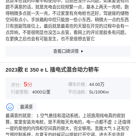
这款车在我的印象中和使用中，目前还没什么问题，如果要说有问
题不满意的话，就是充电会比较频繁一点，基本上两天一充吧，跑
得稍微多点就一天一充，不过家里有充电桩也还好，驾驶座的储物
空间有点小，手扶箱和中控只能放一些小东西，稍微大一点的东西
只有放副驾座位上，最后就是最喜欢的天窗在开完的过程中会有一
点异响，不是很明显也没怎么去管，看网上的评论是胶条有问题，
在更换之后也会有可能发生，也不是很想去管它
查看口碑详情
2023款 E 350 e L 插电式混合动力轿车
5
分
裸车价格：
44.00万
评分：
行驶里程：
4000公里
平均油耗：
5L/100Km
最满意
最满意的就是： 1.空气悬挂和混动系统，上班族用纯电真的很划
算，家里安装充电桩，是不用每天充电的，电一点都不虚. 2.还值得
一提的是他的内饰和空间真的很大，完全够用。宽敞大气 3.还有空
气预控制系统，在夏天的时候可以提前打开空调，进去不会烫屁