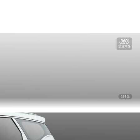
全景内饰
122张
视频看车