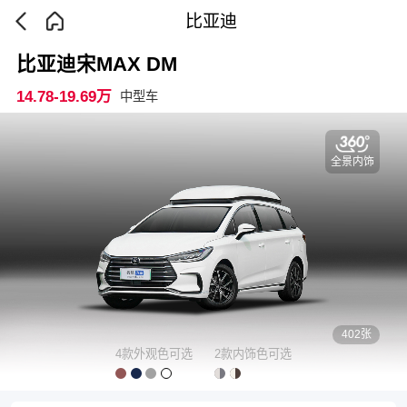
比亚迪
比亚迪宋MAX DM
14.78-19.69万
中型车
全景内饰
402张
4款外观色可选
2款内饰色可选