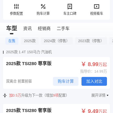
参数配置
购车计算
车主口碑
视频看车
车型
资讯
经销商
二手车
在售
2025款
2024款（停售）
2023款（停售）
2025款 1.4T 150马力 汽油机
2025款 TSI280 尊享版
￥ 8.99
万起
指导价：14.99万
双离合 前置前驱
购车计算
加入对比
加0.5万
升级为下一款（增加
9项
配置）
展开详情
2025款 TSI280 奢享版
￥ 9.49
万起