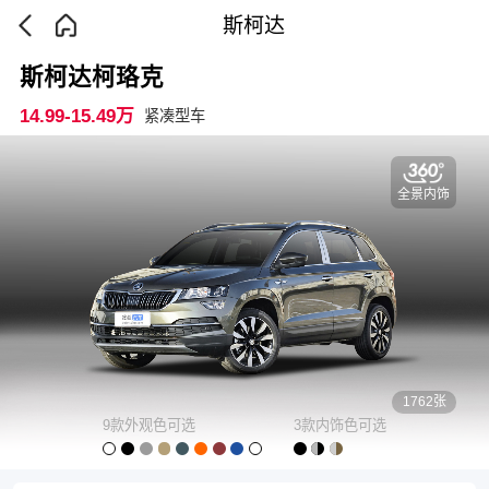
斯柯达
斯柯达柯珞克
14.99-15.49万
紧凑型车
全景内饰
1762张
9款外观色可选
3款内饰色可选