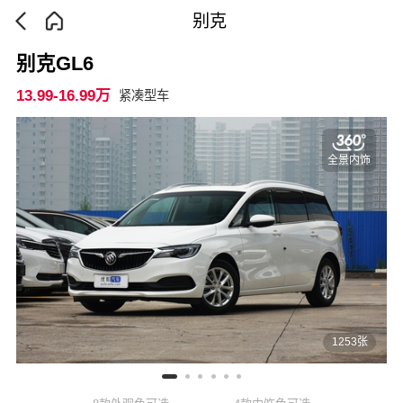
别克
别克GL6
13.99-16.99万
紧凑型车
全景内饰
1253张