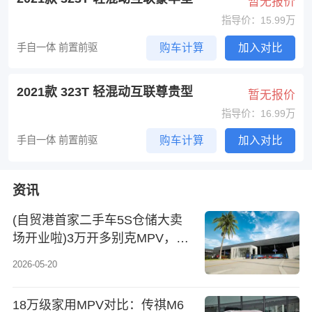
暂无报价
指导价：15.99万
手自一体 前置前驱
购车计算
加入对比
2021款 323T 轻混动互联尊贵型
暂无报价
指导价：16.99万
手自一体 前置前驱
购车计算
加入对比
资讯
(自贸港首家二手车5S仓储大卖
场开业啦)3万开多别克MPV，这
性价比，直接“6”到飞起！【别克
2026-05-20
GL6 18T 6座尊贵型】
18万级家用MPV对比：传祺M6