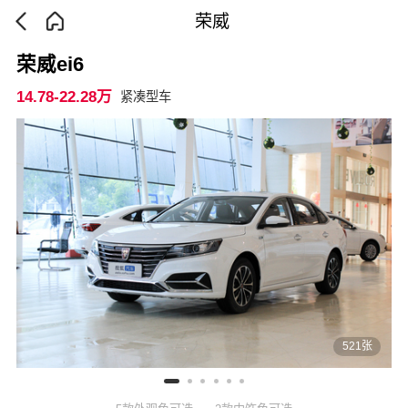
荣威
荣威ei6
14.78-22.28万
紧凑型车
521张