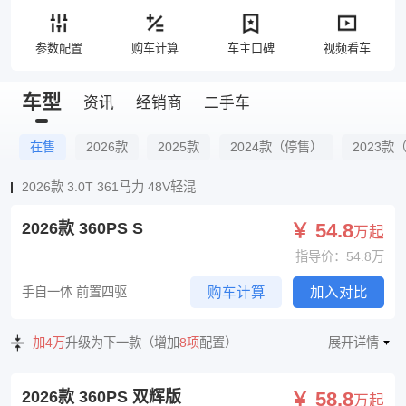
参数配置
购车计算
车主口碑
视频看车
车型
资讯
经销商
二手车
在售
2026款
2025款
2024款（停售）
2023款
2026款 3.0T 361马力 48V轻混
2026款 360PS S
￥ 54.8
万起
指导价：54.8万
手自一体 前置四驱
购车计算
加入对比
加4万
升级为下一款（增加
8项
配置）
展开详情
2026款 360PS 双辉版
￥ 58.8
万起