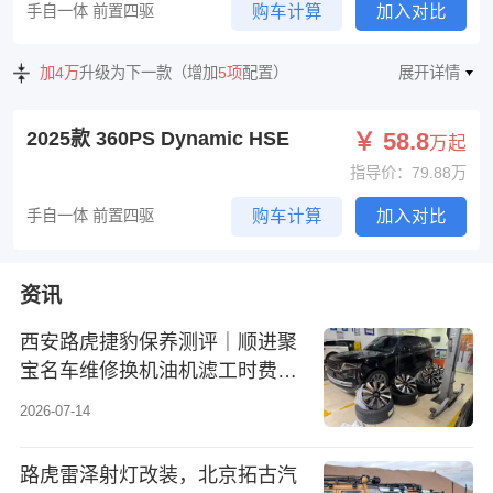
手自一体 前置四驱
购车计算
加入对比
加4万
升级为下一款（增加
5项
配置）
展开详情
2025款 360PS Dynamic HSE
￥ 58.8
万起
指导价：79.88万
手自一体 前置四驱
购车计算
加入对比
资讯
西安路虎捷豹保养测评｜顺进聚
宝名车维修换机油机滤工时费明
细&实测体验
2026-07-14
路虎雷泽射灯改装，北京拓古汽