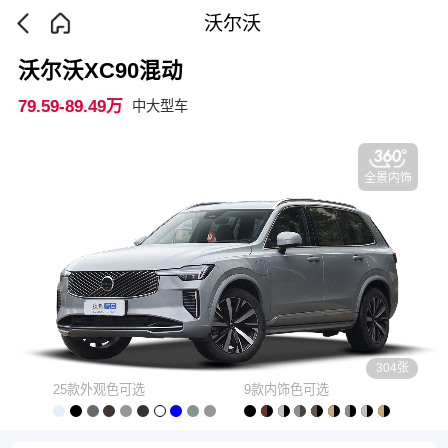
沃尔沃
沃尔沃XC90混动
79.59-89.49万
中大型车
全景内饰
304张
25款外观色可选
9款内饰色可选