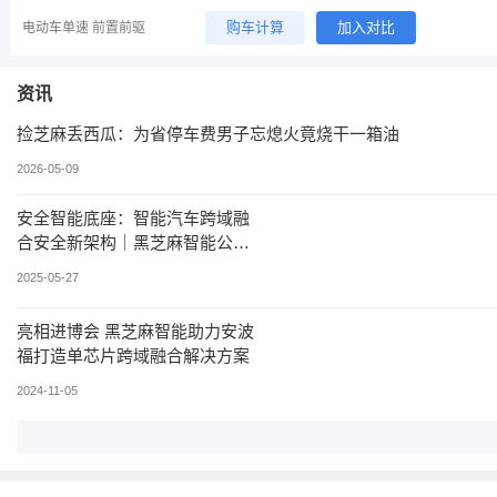
购车计算
加入对比
电动车单速 前置前驱
资讯
捡芝麻丢西瓜：为省停车费男子忘熄火竟烧干一箱油
2026-05-09
安全智能底座：智能汽车跨域融
合安全新架构｜黑芝麻智能公开
课直播预告
2025-05-27
亮相进博会 黑芝麻智能助力安波
福打造单芯片跨域融合解决方案
2024-11-05