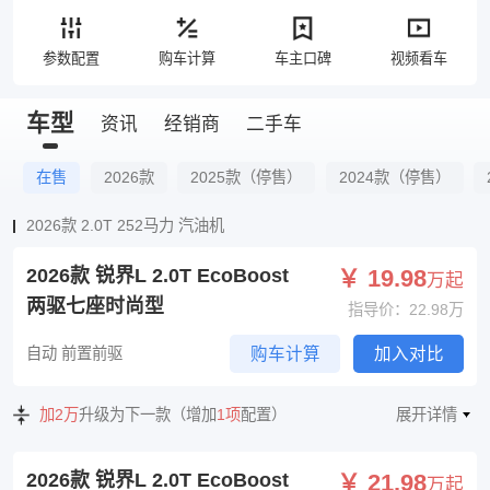
参数配置
购车计算
车主口碑
视频看车
车型
资讯
经销商
二手车
在售
2026款
2025款（停售）
2024款（停售）
2026款 2.0T 252马力 汽油机
2026款 锐界L 2.0T EcoBoost
￥ 19.98
万起
两驱七座时尚型
指导价：22.98万
自动 前置前驱
购车计算
加入对比
加2万
升级为下一款（增加
1项
配置）
展开详情
2026款 锐界L 2.0T EcoBoost
￥ 21.98
万起