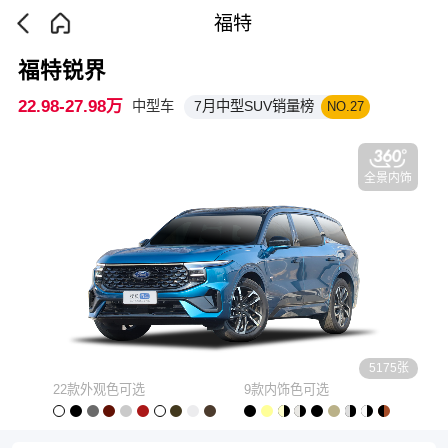
福特
福特锐界
22.98-27.98万
中型车
7月中型SUV销量榜
NO.27
全景内饰
5175张
22款外观色可选
9款内饰色可选