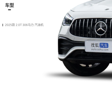
车型
资讯
经销商
二手车
在售
2025款
2024款（停售）
2023款（停售）
2022款（
2025款 2.0T 306马力 汽油机
2025款 AMG GLA 35 4MATIC
购车计算
加入对比
双离合 前置四驱
资讯
零百5.4秒！奔驰官宣，新车正式
亮相
2026-07-30
新一代奔驰GLA谍照曝光，800V
高压+超500匹马力，续航最高
631km