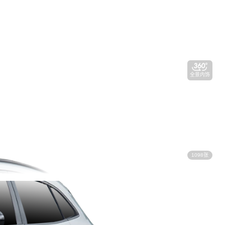
全景内饰
1098张
视频看车