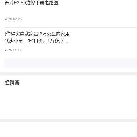
奇瑞E3 E5维修手册电路图
2026-02-26
(你得实惠我跑量)6万公里的家用
代步小车，“E”口价，1万多点带
走！【奇瑞E5 1.5L 手动优悦
2025-11-17
型】
经销商