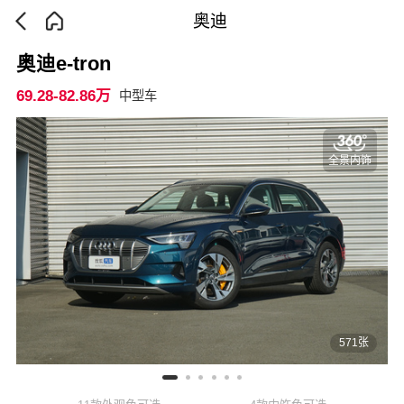
奥迪
奥迪e-tron
69.28-82.86万
中型车
全景内饰
571张