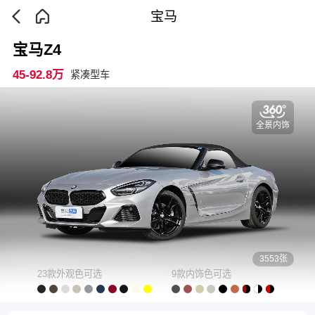
宝马
宝马Z4
45-92.8万
紧凑型车
全景内饰
3553张
23款外观色可选
9款内饰色可选