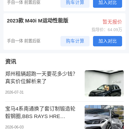
手自一体 前置后驱
购车计算
加入对比
2023款 M40i M运动性能版
暂无报价
指导价：64.09万
手自一体 前置后驱
购车计算
加入对比
资讯
郑州租辆超跑一天要花多少钱？
真实价位解析来了
2026-07-31
宝马4系南通换了套订制锻造轮
毂钢圈,BBS RAYS HRE
VOSSEN 原厂M4款 各种款式,大
2026-06-03