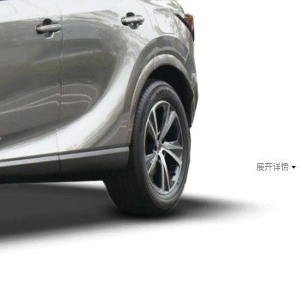
（停售）
2012款（停售）
2011款（停售）
2010款（停售）
200
￥ 31.9
万起
指导价：38万
展开详情
￥ 33.7
万起
指导价：39.8万