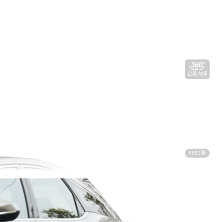
全景内饰
6652张
视频看车