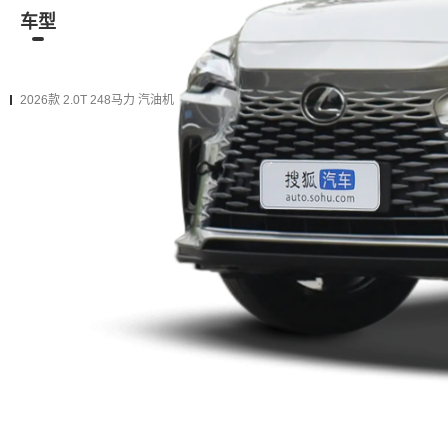
车型
资讯
经销商
二手车
在售
2026款
2025款（停售）
2021款（停售）
2020款（
2026款 2.0T 248马力 汽油机
2026款 300 四驱骏享版
购车计算
加入对比
手自一体 前置四驱
加1.8万
升级为下一款（增加
1项
配置）
2026款 300 四驱Black Edition
购车计算
加入对比
手自一体 前置四驱
资讯