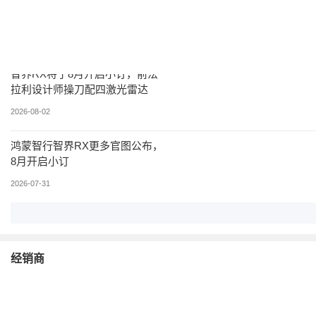
佳沃RX御夫座公路车深度体验：
公路车入门知识全解析，新手选
车避坑指南
2026-08-04
智界RX将于8月开启小订，前法
拉利设计师操刀配四激光雷达
2026-08-02
鸿蒙智行智界RX更多官图公布，
8月开启小订
2026-07-31
经销商