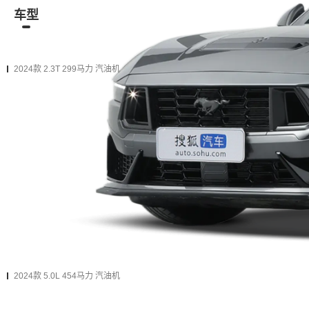
车型
资讯
经销商
二手车
在售
2024款
2022款（停售）
2021款（停售）
2020款（
2024款 2.3T 299马力 汽油机
2024款 2.3L EcoBoost 硬顶性能版
购车计算
加入对比
手自一体 前置后驱
加5万
升级为下一款（增加
1项
配置）
2024款 2.3L EcoBoost 敞篷运动版
购车计算
加入对比
手自一体 前置后驱
2024款 5.0L 454马力 汽油机
2024款 5.0L V8 Dark Horse