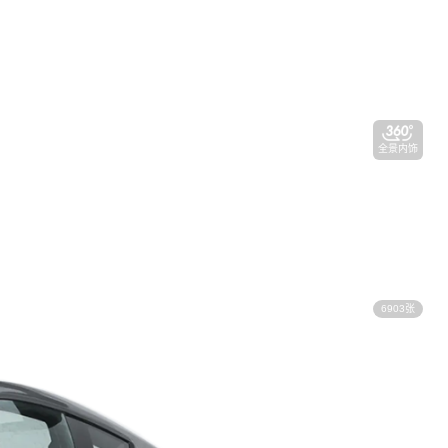
全景内饰
6903张
视频看车